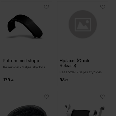
ill i favoriter
Lägg till i favoriter
Lägg til
Fotrem med stopp
Hjulaxel (Quick 
Release)
Reservdel - Säljes styckvis
Reservdel - Säljes styckvis
179
98
KR
KR
ill i favoriter
Lägg till i favoriter
Lägg til