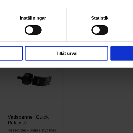
Skike Slang
Skike pump
Reservdel - Säljes styckvis
Ett måste för var Skike-åkare!
Inställningar
Statistik
149
395
KR
KR
Tillåt urval
 till i favoriter
Lägg till i favoriter
Vadspänne (Quick 
Release)
Reservdel - Säljes styckvis