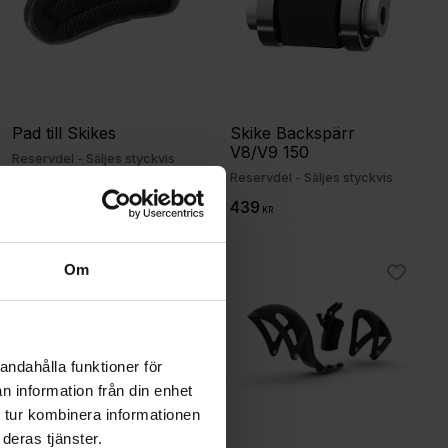
Pad till Skikes
Skike Backspärr 
V8/V9 150
Reservdel - Säljes styckvis
Reservdel - Säljes styckvis
129
439
KR
KR
Om
ill i favoriter
Lägg till i favoriter
Lägg til
andahålla funktioner för
n information från din enhet
 tur kombinera informationen
deras tjänster.