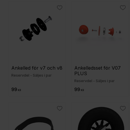
Lägg till i favoriter
Lägg
Ankelled för v7 och v8
Ankelledsset för V07 
PLUS
Reservdel - Säljes i par
Reservdel - Säljes i par
99
99
KR
KR
Lägg till i favoriter
Lägg