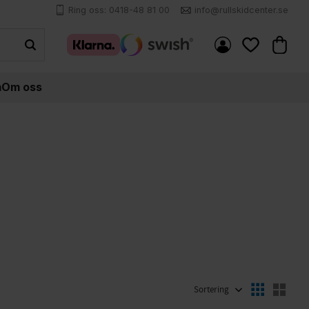
Ring oss: 0418-48 81 00
info@rullskidcenter.se
Kundva
Favoriter
m
Om oss
Välj sortering
Välj