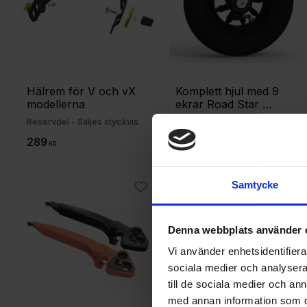
Hälrem för V och vX 
Komplett hjul med 9 
modellerna
ekrar Road Star 
backspärr
Reservdel - Säljes styckvis
Reservdel - Säljes styckvis
289
769
KR
KR
Samtycke
Lägg till i favoriter
Lägg
Denna webbplats använder 
Vi använder enhetsidentifierar
sociala medier och analysera 
till de sociala medier och a
med annan information som du 