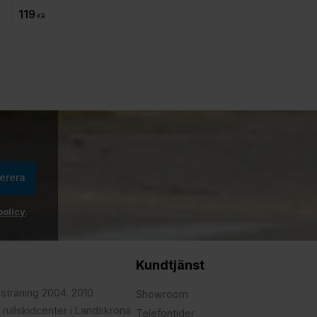
119
KR
erera
policy
.
Kundtjänst
psträning 2004. 2010
Showroom
 rullskidcenter i Landskrona
Telefontider