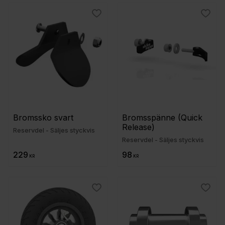
 till i favoriter
Lägg till i favoriter
Lägg t
Bromssko svart
Bromsspänne (Quick 
Release)
Reservdel - Säljes styckvis
Reservdel - Säljes styckvis
229
98
KR
KR
 till i favoriter
Lägg till i favoriter
Lägg t