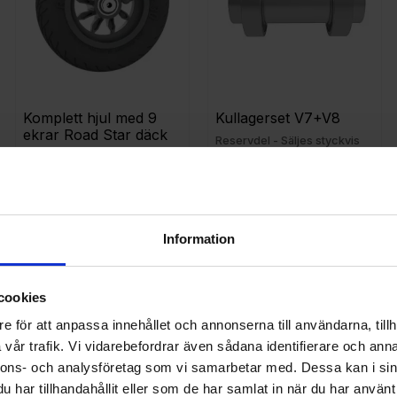
Komplett hjul med 9 
Kullagerset V7+V8
ekrar Road Star däck
Reservdel - Säljes styckvis
Reservdel - Säljes styckvis
495
169
KR
KR
Information
 till i favoriter
Lägg till i favoriter
Lägg t
cookies
e för att anpassa innehållet och annonserna till användarna, tillh
vår trafik. Vi vidarebefordrar även sådana identifierare och anna
nnons- och analysföretag som vi samarbetar med. Dessa kan i sin
har tillhandahållit eller som de har samlat in när du har använt 