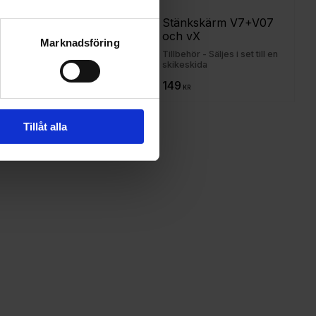
Skike slang med 
Stänkskärm V7+V07 
spännring
och vX
Marknadsföring
Reservdel - Säljes styckvis
Tillbehör - Säljes i set till en
skikeskida
189
149
KR
KR
Tillåt alla