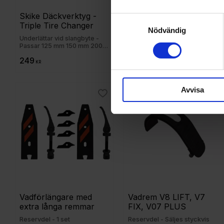
Skike Däckverktyg - 
Skike Road Star däck
Samtyckesval
Triple Tire Changer
Reservdel - Säljes styckvis
Nödvändig
Underlättar vid slangbyte -
Passar 125 mm 150 mm 200
mm
249
269
KR
KR
Avvisa
Lägg till i favoriter
Lägg
Vadförlängare med 
Vadrem V8 LIFT, V7 
extra långa remmar
FIX, V07 PLUS
Reservdel - 1 set
Reservdel - Säljes styckvis