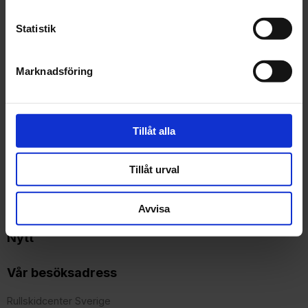
Statistik
Kundtjänst
Showroom
Marknadsföring
Telefontider
Mina sidor
Om oss
Tillåt alla
Policy och cookies
Köpvillkor
Tillåt urval
Reklamation och retur
Hur handlar jag?
Avvisa
Spåra paket
Nytt
Vår besöksadress
Rullskidcenter Sverige