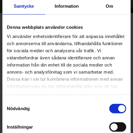
integritetspolicy
.
Samtycke
Information
Om
Om Rullskidcenter
Denna webbplats använder cookies
Patrik fastnade för rullskidåkning i samband med sin
Vi använder enhetsidentifierare för att anpassa innehållet
Vasaloppsträning 2004. 2010 bestämde han sig att,
och annonserna till användarna, tillhandahålla funktioner
tillsammans med fadern Lars, starta ett rullskidcenter i
för sociala medier och analysera vår trafik. Vi
Landskrona dit folk kunde komma och testa rullskidor. Patrik
vidarebefordrar även sådana identifierare och annan
hade märkt att det var stor skillnad på rullskidor och rullskidor,
information från din enhet till de sociala medier och
annons- och analysföretag som vi samarbetar med.
vilket det inte gick att läsa sig till. Sedan har det "rullat på" och
Dessa kan i sin tur kombinera informationen med annan
idag har vi en webshop och en välsorterad fysisk butik med
information som du har tillhandahållit eller som de har
tillhörande testbana utomhus. Landskrona i Skåne är ett
samlat in när du har använt deras tjänster.
perfekt ställe att ha ett rullskidcenter, då det är snöfritt nästan
året om och ganska platt. Långloppsträningen sker till största
Samtyckesval
Nödvändig
delen på rullskidor.
Inställningar