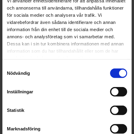
Vi använder enhetsidentifierare för att anpassa innehållet
- v07-120
och annonserna till användarna, tillhandahålla funktioner
- vx Solo/Twin
för sociala medier och analysera vår trafik. Vi
vidarebefordrar även sådana identifierare och annan
information från din enhet till de sociala medier och
annons- och analysföretag som vi samarbetar med.
Dessa kan i sin tur kombinera informationen med annan
OMDÖMEN
information som du har tillhandahållit eller som de har
samlat in när du har använt deras tjänster.
Du
Samtyckesval
Nödvändig
Inställningar
Bli den första att lämna ett omdöme.
Statistik
Marknadsföring