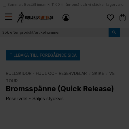
Sommar: Beställ innan kl 11:00 (mån-ons) och vi skickar lagervaror
local_shipping
samma dag
Meny
Kund
Favoriter
TILLBAKA TILL FÖREGÅENDE SIDA
RULLSKIDOR - HJUL OCH RESERVDELAR
SKIKE
V8
TOUR
Bromsspänne (Quick Release)
Reservdel - Säljes styckvis