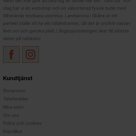
vilket det inte gick att läsa sig till. Sedan har det "rullat på" och
idag har vi en webshop och en välsorterad fysisk butik med
tillhörande testbana utomhus. Landskrona i Skåne är ett
perfekt ställe att ha ett rullskidcenter, då det är snöfritt nästan
året om och ganska platt. Långloppsträningen sker till största
delen på rullskidor.
Kundtjänst
Showroom
Telefontider
Mina sidor
Om oss
Policy och cookies
Köpvillkor