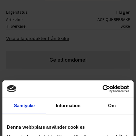
Lagerstatus
I lager
Artikelnr
ACE-QUKREBRAKE
Tillverkare
Skike
Visa alla produkter från Skike
Ge ett omdöme!
Spänne till Skike-bromsar.
Säljes styckvis
Passar:
Samtycke
Information
Om
- v7 Fix
- v8 Lift
- v8 Tour
Denna webbplats använder cookies
- v07 Plus