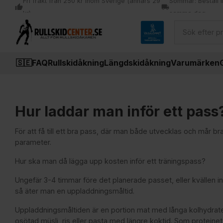
Fri frakt från 250 kr inom Sverige (annars 29
Sommar: Beställ i
thumb_up
local_shipping
kr)
samma dag
🇸🇪
FAQ
Rullskidåkning
Längdskidåkning
Varumärken
Hur laddar man inför ett pass
För att få till ett bra pass, där man både utvecklas och mår br
parameter.
Hur ska man då lägga upp kosten inför ett träningspass?
Ungefär 3-4 timmar före det planerade passet, eller kvällen 
så äter man en uppladdningsmåltid.
Uppladdningsmåltiden är en portion mat med långa kolhydrat
osötad müsli, ris eller pasta med längre koktid. Som proteinet 