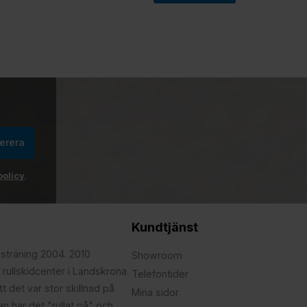
erera
policy
.
Kundtjänst
psträning 2004. 2010
Showroom
 rullskidcenter i Landskrona
Telefontider
t det var stor skillnad på
Mina sidor
edan har det "rullat på" och