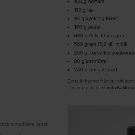
100 g nötfärs
110 g lax
95 g kyckling bröst
160 g pasta
600 g (5,8 dl) youghurt
560 gram (5,6 dl) mjölk
200 g förvällda sojabönor
80 g jordnötter
240 gram vitt bröd
Detta är hämtat från en bok som
Den är utgiven av
Linda Bakkma
 det bra med bara vatten.