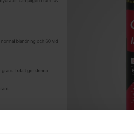
olhydrater. Lämpligen i form av
 normal blandning och 60 vid
0 gram. Totalt ger denna
gram.