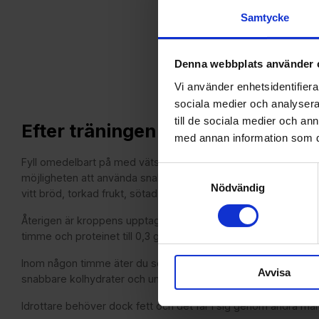
Samtycke
Denna webbplats använder 
Vi använder enhetsidentifierar
sociala medier och analysera 
till de sociala medier och a
Efter träningen
med annan information som du 
Fyll omedelbart på med vätska, kolhydrater och protein inom 3
Samtyckesval
möjligheten att använda snabba kolhydrater för att snabbt fy
Nödvändig
vitt bröd, torkad frukt, sötad yoghurt eller smoothie och juice.
Återigen är kroppens upptagningsförmåga begränsad till runt
timme och proteinet till 0,3 gram protein per kilo kroppsvikt
Inom någon timme äter du sedan en måltiden för återhämtning.
Avvisa
snabbare kolhydrater och undviker fett för att snabba på pro
Idrottare behöver dock fett och det får i sig genom andra målt