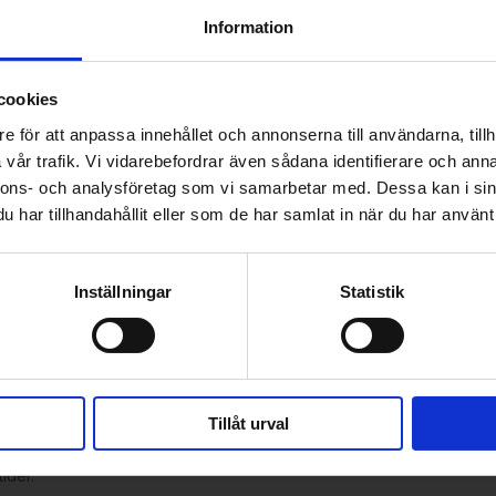
Information
cookies
e för att anpassa innehållet och annonserna till användarna, tillh
vår trafik. Vi vidarebefordrar även sådana identifierare och anna
nnons- och analysföretag som vi samarbetar med. Dessa kan i sin
har tillhandahållit eller som de har samlat in när du har använt 
0 minuter. Här får du
lla på energidepåerna. Exempel är
Inställningar
Statistik
 80-90 gram kolhydrater på
. (Samma som ovan).
 Även här väljer du gärna
Tillåt urval
cessen i kroppen.
ider.