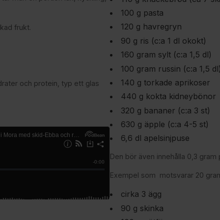
100 g pasta
120 g havregryn
kad frukt.
90 g ris (c:a 1 dl okokt)
160 gram sylt (c:a 1,5 dl)
100 gram russin (c:a 1,5 dl
140 g torkade aprikoser
drater och protein, typ ett glas
440 g kokta kidneybönor
320 g bananer (c:a 3 st)
630 g äpple (c:a 4-5 st)
6,6 dl apelsinjpuse
Den bör även innehålla 0,3 gram 
Exempel som motsvarar 20 gram
cirka 3 ägg
90 g skinka