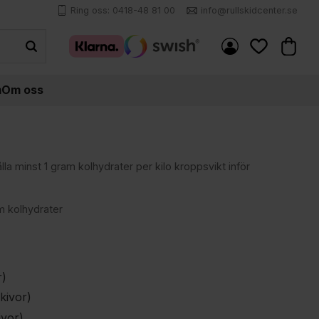
Ring oss: 0418-48 81 00
info@rullskidcenter.se
Kundva
Favoriter
m
Om oss
a minst 1 gram kolhydrater per kilo kroppsvikt inför
 kolhydrater
r)
kivor)
ivor)