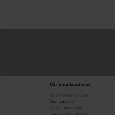
Vår besöksadress
Rullskidcenter Sverige
Björngatan 2C
261 44 Landskrona
Telefon: 0418-48 81 00