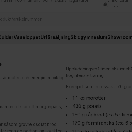
nnan kl 11:00 (mån-ons) och vi skickar lagervaror
Vi monterar
thumb_up
bindningarna!
Guider
Vasaloppet
Utförsäljning
Skidgymnasium
Showroo
?
Uppladdningsmåltiden ska innehåll
högintensiv träning.
a, är maten och energin en viktig
Exempel som motsvarar 70 gram
1,1 kg morötter
430 g potatis
innan om det är ett morgonpass,
160 g rågbröd (c:a 5 skivo
170 g formfranska (c:a 6 s
er såsom grövre osötat bröd,
tar man en portion lax, kyckling,
110 g knäckebröd (ca 7 sk