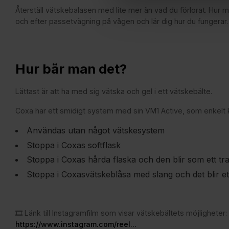
Återställ vätskebalasen med lite mer än vad du förlorat. Hur
och efter passetvägning på vågen och lär dig hur du fungerar. 
Hur bär man det?
Lättast är att ha med sig vätska och gel i ett vätskebälte.
Coxa har ett smidigt system med sin VM1 Active, som enkelt 
Användas utan något vätskesystem
Stoppa i Coxas softflask
Stoppa i Coxas hårda flaska och den blir som ett trad
Stoppa i Coxasvätskeblåsa med slang och det blir e
🎞️ Länk till Instagramfilm som visar vätskebältets möjligheter
https://www.instagram.com/reel...