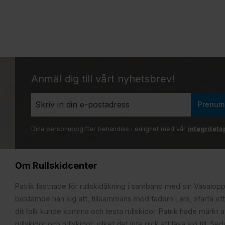
Anmäl dig till vårt nyhetsbrev!
Prenum
Dina personuppgifter behandlas i enlighet med vår
integritets
Om Rullskidcenter
Patrik fastnade för rullskidåkning i samband med sin Vasalop
bestämde han sig att, tillsammans med fadern Lars, starta ett
dit folk kunde komma och testa rullskidor. Patrik hade märkt at
rullskidor och rullskidor, vilket det inte gick att läsa sig till. S