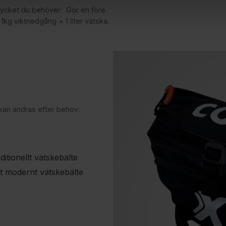
 mycket du behöver: Gör en före
1kg viktnedgång = 1 liter vätska.
kan ändras efter behov:
itionellt vätskebälte
tt modernt vätskebälte
: