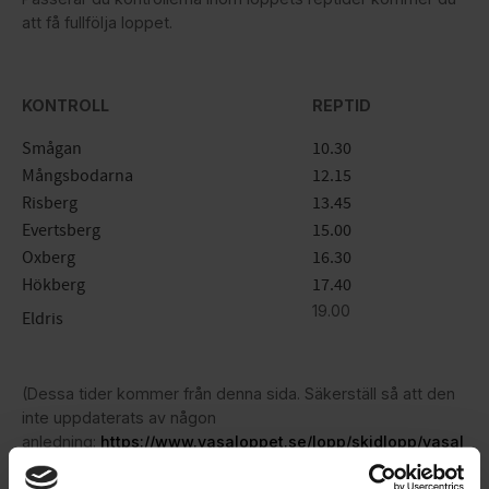
att få fullfölja loppet.
KONTROLL
REPTID
Smågan
10.30
Mångsbodarna
12.15
Risberg
13.45
Evertsberg
15.00
Oxberg
16.30
Hökberg
17.40
19.00
Eldris
(Dessa tider kommer från denna sida. Säkerställ så att den
inte uppdaterats av någon
anledning:
https://www.vasaloppet.se/lopp/skidlopp/vasal
oppet/om/under/
)