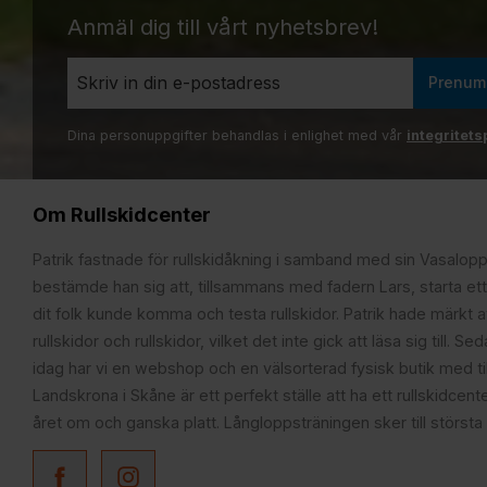
Anmäl dig till vårt nyhetsbrev!
Prenum
Dina personuppgifter behandlas i enlighet med vår
integritets
Om Rullskidcenter
Patrik fastnade för rullskidåkning i samband med sin Vasalop
bestämde han sig att, tillsammans med fadern Lars, starta ett
dit folk kunde komma och testa rullskidor. Patrik hade märkt at
rullskidor och rullskidor, vilket det inte gick att läsa sig till. S
idag har vi en webshop och en välsorterad fysisk butik med t
Landskrona i Skåne är ett perfekt ställe att ha ett rullskidcente
året om och ganska platt. Långloppsträningen sker till största 