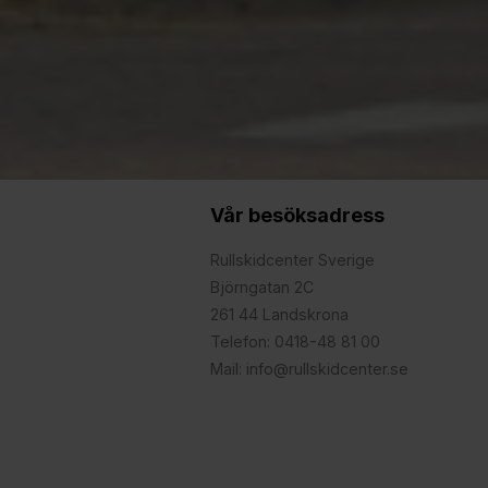
Vår besöksadress
Rullskidcenter Sverige
Björngatan 2C
261 44 Landskrona
Telefon: 0418-48 81 00
Mail: info@rullskidcenter.se