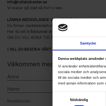
info@rullskidcenter.se
Vi svarar på mail så fort vi kan.
LÄMNA MEDDELANDE VIA HEMSIDAN:
Du finner meddelandefunktionen längst ner i högra hörn
Har du ett brådskande ärende rekommenderar vi att du 
OM DU VILL BOKA TID SÅ RINGER DU OSS ELLER B
Samtycke
( VILL DU BESÖKA VÅRT SHOWROOM? - KLICKA HÄR 
Denna webbplats använder 
Välkommen med dina frågor och s
Vi använder enhetsidentifierar
sociala medier och analysera 
till de sociala medier och a
med annan information som du 
Samtyckesval
Nödvändig