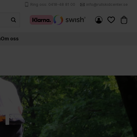
Ring oss: 0418-48 81 00
info@rullskidcenter.se
Kundva
Favoriter
m
Om oss
T