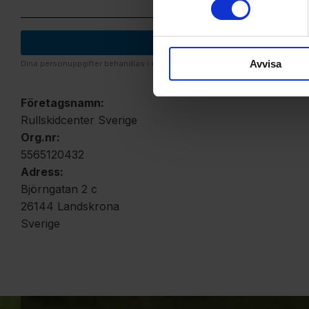
Avvisa
Dina personuppgifter behandlas i enlighet med vår
integritetspolicy
.
Företagsnamn:
Rullskidcenter Sverige
Org.nr:
5565120432
Adress:
Björngatan 2 c
26144 Landskrona
Sverige