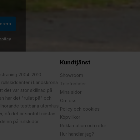
erera
policy
.
Kundtjänst
psträning 2004. 2010
Showroom
 rullskidcenter i Landskrona
Telefontider
t det var stor skillnad på
Mina sidor
edan har det "rullat på" och
Om oss
illhörande testbana utomhus.
Policy och cookies
r, då det är snöfritt nästan
Köpvillkor
delen på rullskidor.
Reklamation och retur
Hur handlar jag?