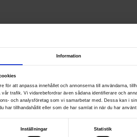
et. Vi försöker svara inom 24 timmar under helgfria varda
ringer oss direkt.
OKAR TID VIA
ONLINEBOKNINGEN ⇨
Information
FÖR BUTIKENS ÖPPETTIDER )
cookies
ynpunkter
e för att anpassa innehållet och annonserna till användarna, tillh
vår trafik. Vi vidarebefordrar även sådana identifierare och anna
nnons- och analysföretag som vi samarbetar med. Dessa kan i sin
har tillhandahållit eller som de har samlat in när du har använt 
Inställningar
Statistik