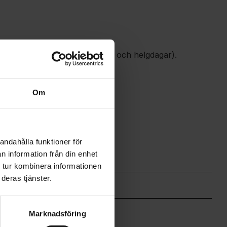
gar (vi svarar inte under helg och helgdagar).
Om
andahålla funktioner för
n information från din enhet
 tur kombinera informationen
deras tjänster.
Marknadsföring