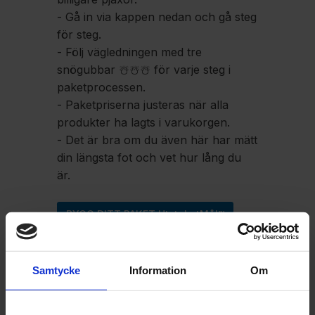
- Gå in via kappen nedan och gå steg
för steg.
- Följ vägledningen med tre
snögubbar ☃️☃️☃️ för varje steg i
paketprocessen.
- Paketpriserna justeras när alla
produkter ha lagts i varukorgen.
- Det är bra om du även här har mätt
din längsta fot och vet hur lång du
är.
BYGG DITT PAKET UtstakatMål™
- 🎞️ Länk till film på Instagram som
visar paketbyggaren.
Samtycke
Information
Om
- 🎞️ Länk till film på Instagram hur det
ser ut när du öppnar paketet