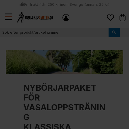
thumb_up
Fri frakt från 250 kr inom Sverige (annars 29 kr)
Sommar: Beställ innan kl 11:00 (mån-ons) och vi skickar lagervaror
Meny
local_shipping
Kund
samma dag
Favoriter
thumb_up
Vi monterar bindningarna!
NYBÖRJARPAKET
FÖR
VASALOPPSTRÄNIN
G
KLASSISKA