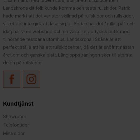
tillsammans med fadern Lars, starta ett rullskidcenter i
Landskrona dit folk kunde komma och testa rullskidor. Patrik
hade märkt att det var stor skillnad på rullskidor och rullskidor,
vilket det inte gick att läsa sig till. Sedan har det "rullat på" och
idag har vi en webshop och en välsorterad fysisk butik med
tillhörande testbana utomhus. Landskrona i Skåne är ett
perfekt ställe att ha ett rullskidcenter, då det är snöfritt nästan
året om och ganska platt. Långloppsträningen sker till största
delen på rullskidor.
Kundtjänst
Showroom
Telefontider
Mina sidor