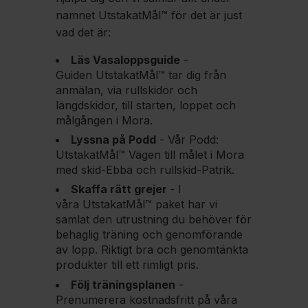
namnet UtstakatMål™ för det är just
vad det är:
Läs Vasaloppsguide
-
Guiden UtstakatMål™ tar dig från
anmälan, via rullskidor och
längdskidor, till starten, loppet och
målgången i Mora.
Lyssna på Podd
- Vår Podd:
UtstakatMål™ Vägen till målet i Mora
med skid-Ebba och rullskid-Patrik.
Skaffa rätt grejer
- I
våra UtstakatMål™ paket har vi
samlat den utrustning du behöver för
behaglig träning och genomförande
av lopp. Riktigt bra och genomtänkta
produkter till ett rimligt pris.
Följ träningsplanen
-
Prenumerera kostnadsfritt på våra