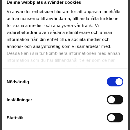
Denna webbplats använder cookies
Vi använder enhetsidentifierare för att anpassa innehållet
Nyhet
Lägg till i favoriter
Lägg t
och annonserna till användarna, tillhandahålla funktioner
för sociala medier och analysera vår trafik. Vi
vidarebefordrar även sådana identifierare och annan
information från din enhet till de sociala medier och
annons- och analysföretag som vi samarbetar med.
Dessa kan i sin tur kombinera informationen med annan
information som du har tillhandahållit eller som de har
samlat in när du har använt deras tjänster.
Samtyckesval
Nybörjarpaket - 
Nybörjarpaket - 
UtstakatMål
UtstakatMål PRO
Nödvändig
Det perfekta rullskidpaketet
Superpaketet för
för dig som ska träna inför ditt
Vasaloppsträning
första Vasalopp
Inställningar
5 497
6 725
KR
KR
Statistik