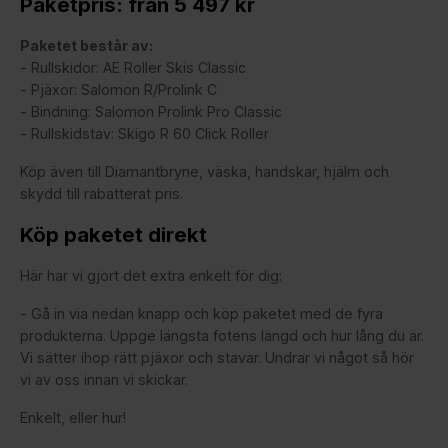
Paketpris: från 5 497 kr
Paketet består av:
- Rullskidor: AE Roller Skis Classic
- Pjäxor: Salomon R/Prolink C
- Bindning: Salomon Prolink Pro Classic
- Rullskidstav: Skigo R 60 Click Roller
Köp även till Diamantbryne, väska, handskar, hjälm och
skydd till rabatterat pris.
Köp paketet direkt
Här har vi gjort det extra enkelt för dig:
- Gå in via nedan knapp och köp paketet med de fyra
produkterna. Uppge längsta fotens längd och hur lång du är.
Vi sätter ihop rätt pjäxor och stavar. Undrar vi något så hör
vi av oss innan vi skickar.
Enkelt, eller hur!