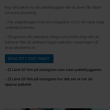
Köp ditt paket via vår paketbyggare där du även får rabatt
på extra utrustning.
- Följ vägledningen med tre snögubbar ☃️☃️☃️ för varje steg
i paketprocessen.
- Gå igenom vår paketpris-slinga och plocka ihop det du
behöver. När du slutligen lägger paketet i varukorgen så
dras rabatterna av.
BYGG DITT EGET PAKET
- 🎞️ Länk till film på Instagram som visar paketbyggaren.
- 🎞️ Länk till film på Instagram hur det ser ut när du
öppnar paketet