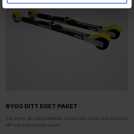
BYGG DITT EGET PAKET
Välj bland alla våra rullskidor, pjäxor och stavar och sätt ihop
ditt egna personliga paket.