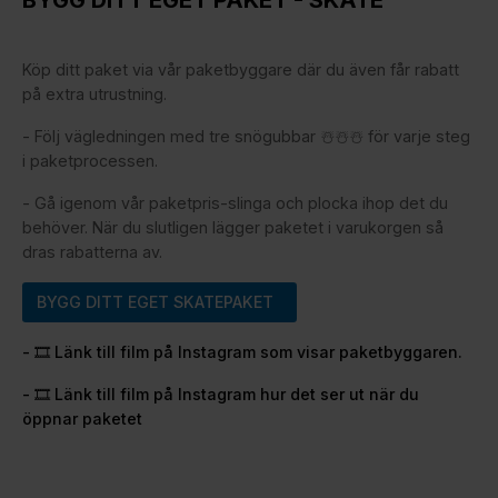
Köp ditt paket via vår paketbyggare där du även får rabatt
på extra utrustning.
- Följ vägledningen med tre snögubbar ☃️☃️☃️ för varje steg
i paketprocessen.
- Gå igenom vår paketpris-slinga och plocka ihop det du
behöver. När du slutligen lägger paketet i varukorgen så
dras rabatterna av.
BYGG DITT EGET SKATEPAKET
- 🎞️ Länk till film på Instagram som visar paketbyggaren.
- 🎞️ Länk till film på Instagram hur det ser ut när du
öppnar paketet