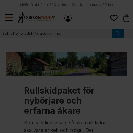
thumb_up
Fri frakt från 250 kr inom Sverige (annars 29 kr)
Sommar: Beställ innan kl 11:00 (mån-ons) och vi skickar lagervaror
Meny
local_shipping
Kund
samma dag
Favoriter
thumb_up
Vi monterar bindningarna!
Rullskidpaket för
nybörjare och
erfarna åkare
Som vi tidigare sagt så ska rullskidor
ska vara enkelt och roligt. Det