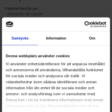
Paketet består av:
- Rullskidor: AE Classic
- Pjäxor: Salomon RC7
- Bindning: Prolink Race
- Rullskidstav: Salomon eller Oneway stav
Samtycke
Information
Om
Köp även till Diamantbryne, väska, handskar, hjälm och
skydd till rabatterat pris.
Denna webbplats använder cookies
Vi använder enhetsidentifierare för att anpassa innehållet
och annonserna till användarna, tillhandahålla funktioner
Köp ditt paket via vår paketbyggare där du även får rabatt
på extra utrustning.
för sociala medier och analysera vår trafik. Vi
vidarebefordrar även sådana identifierare och annan
information från din enhet till de sociala medier och
- Följ vägledningen med tre snögubbar ☃️☃️☃️ för varje steg
annons- och analysföretag som vi samarbetar med.
i paketprocessen.
Dessa kan i sin tur kombinera informationen med annan
information som du har tillhandahållit eller som de har
- Gå igenom vår paketpris-slinga och plocka ihop det du
samlat in när du har använt deras tjänster.