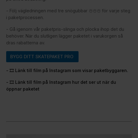
- Följ vägledningen med tre snögubbar ☃️☃️☃️ för varje steg
i paketprocessen.
- Gå igenom vår paketpris-slinga och plocka ihop det du
behöver. När du slutligen lägger paketet i varukorgen så
dras rabatterna av.
BYGG DITT SKATEPAKET PRO
- 🎞️ Länk till film på Instagram som visar paketbyggaren.
- 🎞️ Länk till film på Instagram hur det ser ut när du
öppnar paketet