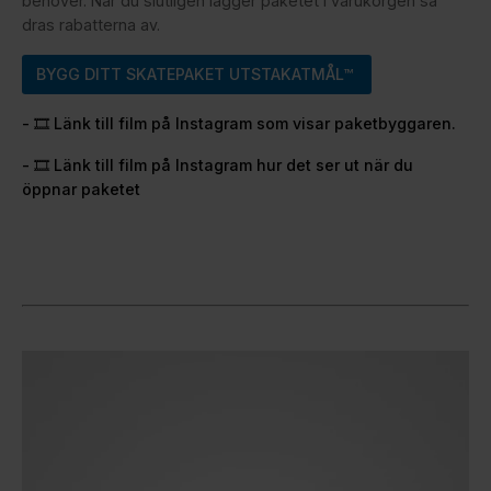
behöver. När du slutligen lägger paketet i varukorgen så
dras rabatterna av.
BYGG DITT SKATEPAKET UTSTAKATMÅL™
- 🎞️ Länk till film på Instagram som visar paketbyggaren.
- 🎞️ Länk till film på Instagram hur det ser ut när du
öppnar paketet