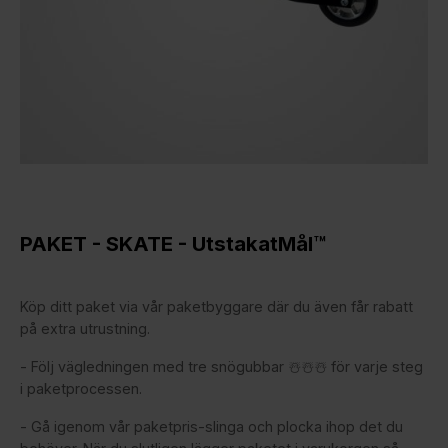
PAKET - SKATE - UtstakatMål™
Köp ditt paket via vår paketbyggare där du även får rabatt
på extra utrustning.
- Följ vägledningen med tre snögubbar ☃️☃️☃️ för varje steg
i paketprocessen.
- Gå igenom vår paketpris-slinga och plocka ihop det du