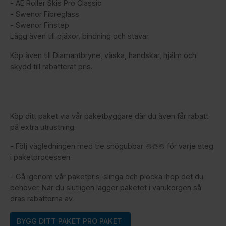
- AE Roller Skis Pro Classic
- Swenor Fibreglass
- Swenor Finstep
Lägg även till pjäxor, bindning och stavar
Köp även till Diamantbryne, väska, handskar, hjälm och
skydd till rabatterat pris.
Köp ditt paket via vår paketbyggare där du även får rabatt
på extra utrustning.
- Följ vägledningen med tre snögubbar ☃️☃️☃️ för varje steg
i paketprocessen.
- Gå igenom vår paketpris-slinga och plocka ihop det du
behöver. När du slutligen lägger paketet i varukorgen så
dras rabatterna av.
BYGG DITT PAKET PRO PAKET