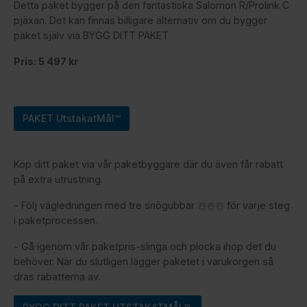
Detta paket bygger på den fantastiska Salomon R/Prolink C
pjäxan. Det kan finnas billigare alternativ om du bygger
paket själv via BYGG DITT PAKET
Pris: 5 497 kr
PAKET UtstakatMål™
Köp ditt paket via vår paketbyggare där du även får rabatt
på extra utrustning.
- Följ vägledningen med tre snögubbar ☃️☃️☃️ för varje steg
i paketprocessen.
- Gå igenom vår paketpris-slinga och plocka ihop det du
behöver. När du slutligen lägger paketet i varukorgen så
dras rabatterna av.