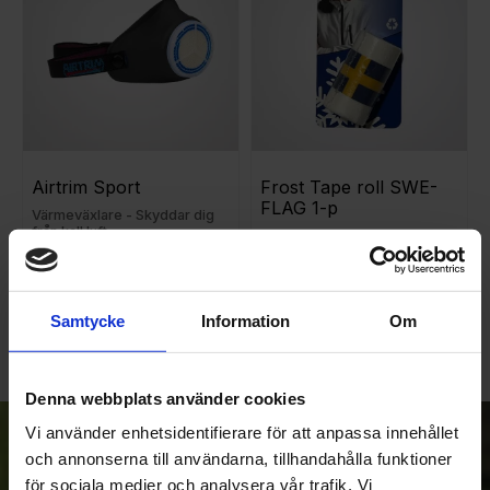
Airtrim Sport
Frost Tape roll SWE-
FLAG 1-p
Värmeväxlare - Skyddar dig
från kall luft
645
99
KR
KR
Samtycke
Information
Om
Denna webbplats använder cookies
Vi använder enhetsidentifierare för att anpassa innehållet
Anmäl dig till vårt nyhetsbrev!
och annonserna till användarna, tillhandahålla funktioner
för sociala medier och analysera vår trafik. Vi