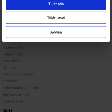
Tillåt alla
delen på rullskidor.
Tillåt urval
Avvisa
Kundtjänst
Showroom
Telefontider
Mina sidor
Om oss
Policy och cookies
Köpvillkor
Reklamation och retur
Hur handlar jag?
Spåra paket
Nytt