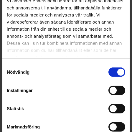
Vi använder enhetsidentifierare för att anpassa innehållet
- v8 Tour
och annonserna till användarna, tillhandahålla funktioner
- v9 Fire/Tour 150
för sociala medier och analysera vår trafik. Vi
vidarebefordrar även sådana identifierare och annan
information från din enhet till de sociala medier och
annons- och analysföretag som vi samarbetar med.
Dessa kan i sin tur kombinera informationen med annan
OMDÖMEN
information som du har tillhandahållit eller som de har
samlat in när du har använt deras tjänster.
Du
Samtyckesval
Nödvändig
Inställningar
Bli den första att lämna ett omdöme.
Statistik
Marknadsföring