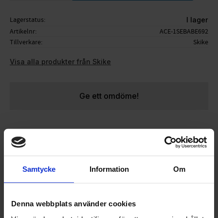
Lagerstatus
I lager
Artikelnr
ACE-1SEBABE692
Tillverkare
Skike
Visa alla produkter från Skike
Ge ett omdöme!
Passar i dessa hjul:
Komplett hjul med 9 Ekrar,Road
Star och Backspärr
och
Komplett hjul med 9 Ekrar
och Road Star däck
Samtycke
Information
Om
Säljes styckvis
Originaldelar till dessa Skike modeller:
- v7 Fix
Denna webbplats använder cookies
- v8 Lift