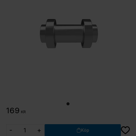
169
KR
Lägg ti
-
+
Köp