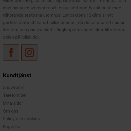
vilket det inte gick att läsa sig till. Sedan har det "rullat på" och
idag har vi en webshop och en välsorterad fysisk butik med
tillhörande testbana utomhus. Landskrona i Skåne är ett
perfekt ställe att ha ett rullskidcenter, då det är snöfritt nästan
året om och ganska platt. Långloppsträningen sker till största
delen på rullskidor.
Kundtjänst
Showroom
Telefontider
Mina sidor
Om oss
Policy och cookies
Köpvillkor