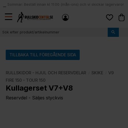
Sommar: Beställ innan kl 11:00 (mån-ons) och vi skickar lagervaror
local_shipping
samma dag
Meny
Kund
Favoriter
TILLBAKA TILL FÖREGÅENDE SIDA
RULLSKIDOR - HJUL OCH RESERVDELAR
SKIKE
V9
FIRE 150 - TOUR 150
Kullagerset V7+V8
Reservdel - Säljes styckvis