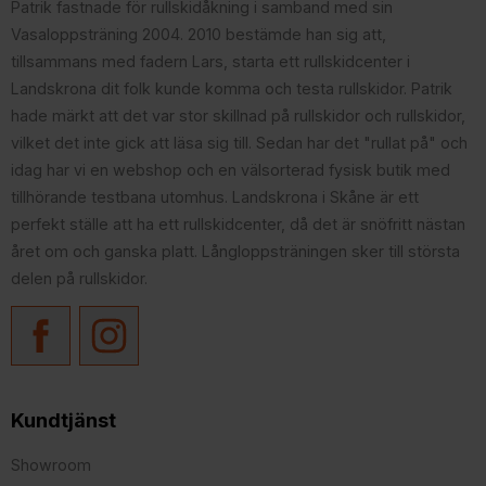
Patrik fastnade för rullskidåkning i samband med sin
Vasaloppsträning 2004. 2010 bestämde han sig att,
tillsammans med fadern Lars, starta ett rullskidcenter i
Landskrona dit folk kunde komma och testa rullskidor. Patrik
hade märkt att det var stor skillnad på rullskidor och rullskidor,
vilket det inte gick att läsa sig till. Sedan har det "rullat på" och
idag har vi en webshop och en välsorterad fysisk butik med
tillhörande testbana utomhus. Landskrona i Skåne är ett
perfekt ställe att ha ett rullskidcenter, då det är snöfritt nästan
året om och ganska platt. Långloppsträningen sker till största
delen på rullskidor.
Kundtjänst
Showroom