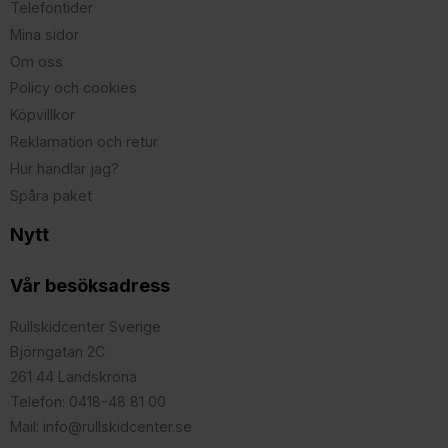
Telefontider
Mina sidor
Om oss
Policy och cookies
Köpvillkor
Reklamation och retur
Hur handlar jag?
Spåra paket
Nytt
Vår besöksadress
Rullskidcenter Sverige
Björngatan 2C
261 44 Landskrona
Telefon: 0418-48 81 00
Mail: info@rullskidcenter.se