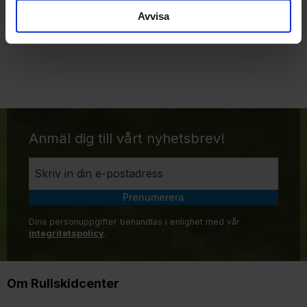
Avvisa
Nästa avsnitt
Anmäl dig till vårt nyhetsbrev!
Prenumerera
Dina personuppgifter behandlas i enlighet med vår
integritetspolicy
.
Om Rullskidcenter