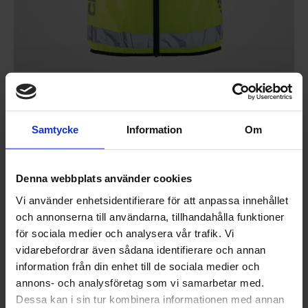
Reflexvästen är ett bra plagg både för synlighet och
vindskydd. En bra reflexväst har en nätad baksida som
Samtycke
Information
Om
släpper ut fukten på ryggen och en vindtät framsida.
Denna webbplats använder cookies
Vi använder enhetsidentifierare för att anpassa innehållet
och annonserna till användarna, tillhandahålla funktioner
för sociala medier och analysera vår trafik. Vi
vidarebefordrar även sådana identifierare och annan
information från din enhet till de sociala medier och
annons- och analysföretag som vi samarbetar med.
Dessa kan i sin tur kombinera informationen med annan