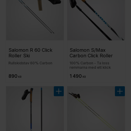
Salomon R 60 Click 
Salomon S/Max 
Roller Ski
Carbon Click Roller
Rullskidstav 60% Carbon
100% Carbon - Ta loss
remmarna med ett klick
890
1 490
KR
KR
Lägg till i favoriter
Lägg t