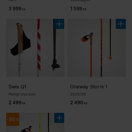
3 999
1 599
KR
KR
Lägg till i favoriter
Lägg t
Swix Q1
Oneway Storm 1
Riktigt styv stav
2025/26
2 499
2 490
KR
KR
30
%
Lägg till i favoriter