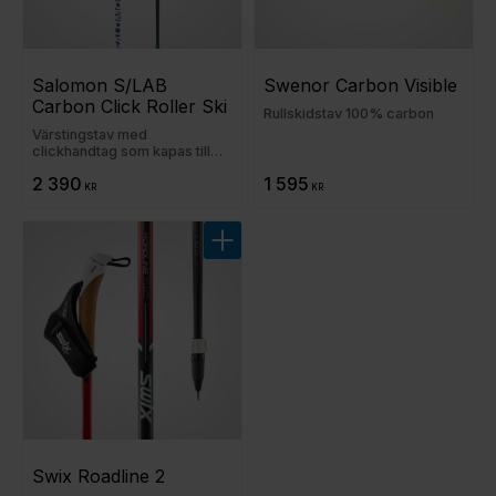
Salomon S/LAB 
Swenor Carbon Visible
Carbon Click Roller Ski
Rullskidstav 100% carbon
Värstingstav med
clickhandtag som kapas till
önskad längd
2 390
1 595
KR
KR
Lägg till i favoriter
Swix Roadline 2