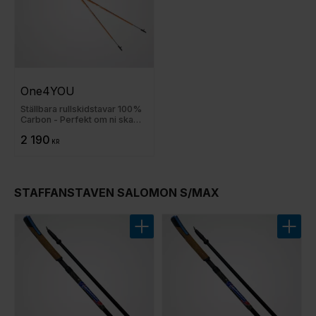
One4YOU
Ställbara rullskidstavar 100%
Carbon - Perfekt om ni ska
dela utrustning!
2 190
KR
STAFFANSTAVEN SALOMON S/MAX
Lägg till i favoriter
Lägg t