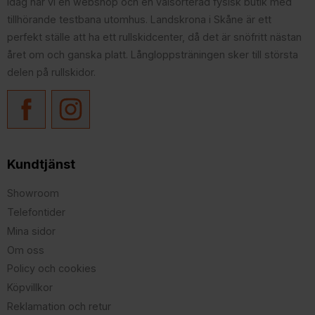
idag har vi en webshop och en välsorterad fysisk butik med
tillhörande testbana utomhus. Landskrona i Skåne är ett
perfekt ställe att ha ett rullskidcenter, då det är snöfritt nästan
året om och ganska platt. Långloppsträningen sker till största
delen på rullskidor.
Kundtjänst
Showroom
Telefontider
Mina sidor
Om oss
Policy och cookies
Köpvillkor
Reklamation och retur