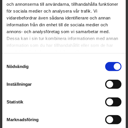
och annonserna till användarna, tillhandahålla funktioner
​Staffanstaven byggd på
Staffanstaven byggd på
Salomon S/LAB rör och
Salomon S/LAB rör och
för sociala medier och analysera vår trafik. Vi
Salomons Clickhandtag​
Salomons Clickhandtag
3 699
3 699
vidarebefordrar även sådana identifierare och annan
KR
KR
information från din enhet till de sociala medier och
annons- och analysföretag som vi samarbetar med.
Lägg till i favoriter
Dessa kan i sin tur kombinera informationen med annan
information som du har tillhandahållit eller som de har
samlat in när du har använt deras tjänster.
Samtyckesval
Nödvändig
Inställningar
Staffanstaven S/LAB 
Click - Super Elit
Statistik
​Staffanstaven byggd på
Salomon S/LAB rör och
Salomons Clickhandtag​
3 699
KR
Marknadsföring