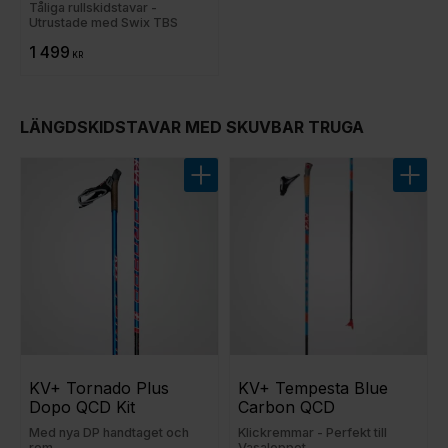
Tåliga rullskidstavar -
Utrustade med Swix TBS
1 499
KR
LÄNGDSKIDSTAVAR MED SKUVBAR TRUGA
Lägg till i favoriter
Lägg t
KV+ Tornado Plus 
KV+ Tempesta Blue 
Dopo QCD Kit
Carbon QCD
Med nya DP handtaget och
Klickremmar - Perfekt till
rem
Vasaloppet