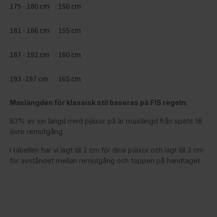
175 - 180 cm
150 cm
181 - 186 cm
155 cm
187 - 192 cm
160 cm
193 -197 cm
165 cm
Maxlängden för klassisk stil baseras på FIS regeln:
83% av sin längd med pjäxor på är maxlängd från spets till
övre remutgång.
I tabellen har vi lagt till 2 cm för dina pjäxor och lagt till 3 cm
för avståndet mellan remutgång och toppen på handtaget.