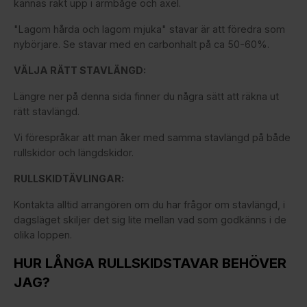
kännas rakt upp i armbåge och axel.
"Lagom hårda och lagom mjuka" stavar är att föredra som
nybörjare. Se stavar med en carbonhalt på ca 50-60%.
VÄLJA RÄTT STAVLÄNGD:
Längre ner på denna sida finner du några sätt att räkna ut
rätt stavlängd.
Vi förespråkar att man åker med samma stavlängd på både
rullskidor och längdskidor.
RULLSKIDTÄVLINGAR:
Kontakta alltid arrangören om du har frågor om stavlängd, i
dagsläget skiljer det sig lite mellan vad som godkänns i de
olika loppen.
HUR LÅNGA RULLSKIDSTAVAR BEHÖVER
JAG?