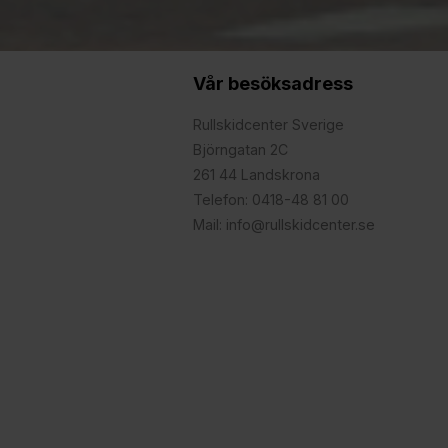
Vår besöksadress
Rullskidcenter Sverige
Björngatan 2C
261 44 Landskrona
Telefon: 0418-48 81 00
Mail: info@rullskidcenter.se