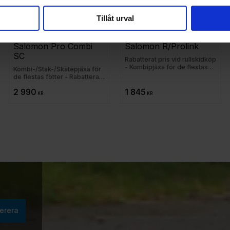
Tillåt urval
Salomon Pro Combi 
Salomon R/Prolink
SC
Rabatterat pris vid rullskidköp
- Kombipjäxa för de flestas
Kombi-/Stak-/Skatepjäxa för
fötter
de flestas fötter - Rabatterat
pris vid rullskidköp
2 990
1 845
KR
KR
erera