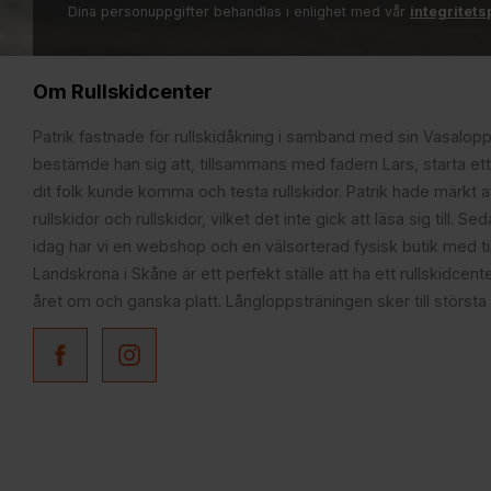
Dina personuppgifter behandlas i enlighet med vår
integritets
Om Rullskidcenter
Patrik fastnade för rullskidåkning i samband med sin Vasalop
bestämde han sig att, tillsammans med fadern Lars, starta ett
dit folk kunde komma och testa rullskidor. Patrik hade märkt at
rullskidor och rullskidor, vilket det inte gick att läsa sig till. S
idag har vi en webshop och en välsorterad fysisk butik med t
Landskrona i Skåne är ett perfekt ställe att ha ett rullskidcente
året om och ganska platt. Långloppsträningen sker till största 