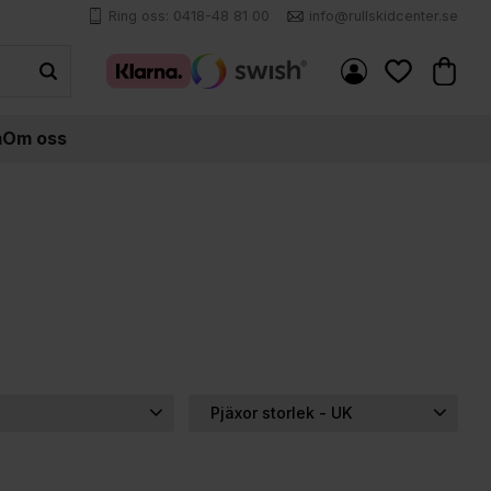
Ring oss: 0418-48 81 00
info@rullskidcenter.se
Kundva
Favoriter
m
Om oss
Pjäxor storlek - UK
...
9
33
1
Välj Storlek...
5
35
2
UK 3.5 (22 cm) EUR 36
1