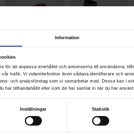
Information
cookies
Alpina Storlekssulor
Atomic Pro CS
Passar Alpinas Pjäxor -
Kombipjäxa för avsmalnande
e för att anpassa innehållet och annonserna till användarna, tillh
Hjälper dig justera
fötter - Rabatterat pris vid
vår trafik. Vi vidarebefordrar även sådana identifierare och anna
skostorleken
rullskidköp
89
2 095
nnons- och analysföretag som vi samarbetar med. Dessa kan i sin
KR
KR
har tillhandahållit eller som de har samlat in när du har använt 
 till i favoriter
Lägg till i favoriter
Lägg t
Inställningar
Statistik