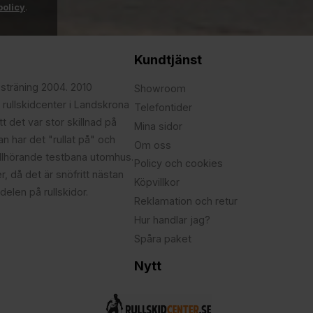
policy
.
Kundtjänst
psträning 2004. 2010
Showroom
 rullskidcenter i Landskrona
Telefontider
t det var stor skillnad på
Mina sidor
edan har det "rullat på" och
Om oss
illhörande testbana utomhus.
Policy och cookies
r, då det är snöfritt nästan
Köpvillkor
delen på rullskidor.
Reklamation och retur
Hur handlar jag?
Spåra paket
Nytt