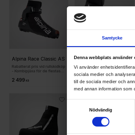
Samtycke
Denna webbplats använder 
Alpina Race Classic AS
Alpina Racing 
Duathlon JR
Rabatterat pris vid rullskidköp
Vi använder enhetsidentifierar
- Kombipjäxa för de flestas
sociala medier och analysera 
fötter
2 499
1 599
till de sociala medier och a
KR
KR
med annan information som du 
Lägg till i favoriter
Lägg
Samtyckesval
Nödvändig