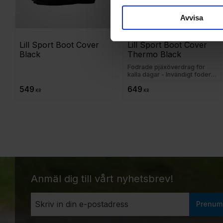
Avvisa
Lill Sport Boot Cover 
Lill Sport Boot Cover 
Black
Thermo Black
Fodrade pjäxöverdrag för
kalla dagar - Invändigt foder i
varm ullpil√©
549
649
KR
KR
Anmäl dig till vårt nyhetsbrev!
Prenum