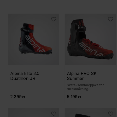
Välj Storlek...
1
34,5 - 37
1
Visa fler
37,5 - 40
1
40,5 - 43
1
Visa fler
Lägg till i favoriter
Lägg
Alpina Elite 3.0 
Alpina PRO SK 
Duathlon JR
Summer
Skate-sommarpjäxa för
rullskidåkning.
2 399
5 199
KR
KR
Lägg till i favoriter
Lägg