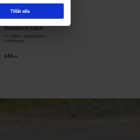
Tillåt alla
Skimateria Klack
För bättre attackvinkel i
stakningen
249
KR