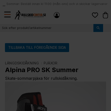
Sommar: Beställ innan kl 11:00 (mån-ons) och vi skickar lagervaror
local_shipping
samma dag
Meny
Kund
Favoriter
TILLBAKA TILL FÖREGÅENDE SIDA
LÄNGDSKIDÅKNING
PJÄXOR
Alpina PRO SK Summer
Skate-sommarpjäxa för rullskidåkning.