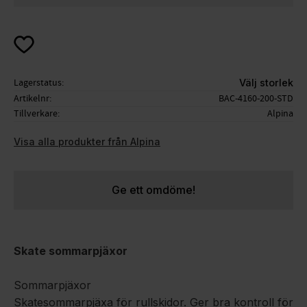
Lägg till i favoriter
Lagerstatus
Välj storlek
Artikelnr
BAC-4160-200-STD
Tillverkare
Alpina
Visa alla produkter från Alpina
Ge ett omdöme!
Skate sommarpjäxor
Sommarpjäxor
Skatesommarpjäxa för rullskidor. Ger bra kontroll för