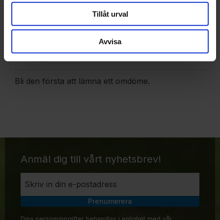
Du
Tillåt urval
Avvisa
Bli den första att lämna ett omdöme.
Anmäl dig till vårt nyhetsbrev!
Prenumerera
Dina personuppgifter behandlas i enlighet med vår