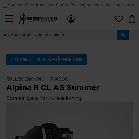
Sommar: Beställ innan kl 11:00 (mån-ons) och vi skickar lagervaror
local_shipping
samma dag
Meny
Kund
Favoriter
TILLBAKA TILL FÖREGÅENDE SIDA
RULLSKIDÅKNING
PJÄXOR
Alpina R CL AS Summer
Sommarpjäxa för rullskidåkning.