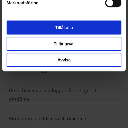
Marknadsföring
47
30,5 cm
12
Hamnar du mellan två storlekar så välj den större
och köp till en
Alpina Storlekssula
för bästa
passform
Tillåt alla
Tillåt urval
OMDÖMEN
Avvisa
Du
Bli den första att lämna ett omdöme.