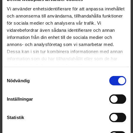
och asfalt sliter på dem.
Vi använder enhetsidentifierare för att anpassa innehållet
och annonserna till användarna, tillhandahålla funktioner
Storleksguide från tillverkaren:
för sociala medier och analysera vår trafik. Vi
vidarebefordrar även sådana identifierare och annan
Alpina
information från din enhet till de sociala medier och
EU
CM
UK
annons- och analysföretag som vi samarbetar med.
35
22 cm
2,5
Dessa kan i sin tur kombinera informationen med annan
36
23 cm
3,5
information som du har tillhandahållit eller som de har
37
23,5 cm
4
samlat in när du har använt deras tjänster.
38
24,5
5
Samtyckesval
39
25 cm
5,5
Nödvändig
40
25,5 cm
6,5
41
26,5 cm
7,5
Inställningar
42
27 cm
8
43
27,5 cm
9
44
28,3 cm
9,5
Statistik
45
29 cm
10,5
46
29,7 cm
11,5