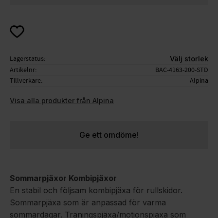
Lägg till i favoriter
Lagerstatus
Välj storlek
Artikelnr
BAC-4163-200-STD
Tillverkare
Alpina
Visa alla produkter från Alpina
Ge ett omdöme!
Sommarpjäxor Kombipjäxor
En stabil och följsam kombipjäxa för rullskidor.
Sommarpjäxa som är anpassad för varma
sommardagar. Träningspjäxa/motionspjäxa som