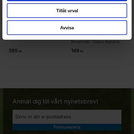
Tillåt urval
Avvisa
Elpex Wasa PU (2) 
Elpex Wasa gaffel 
Framhjul
(olackerad)
Reservdel - Säljes styckvis
395
149
KR
KR
Anmäl dig till vårt nyhetsbrev!
Prenumerera