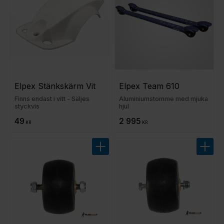
Elpex Stänkskärm Vit
Elpex Team 610
Finns endast i vitt - Säljes
Aluminiumstomme med mjuka
styckvis
hjul
49
2 995
KR
KR
Lägg till i favoriter
Lägg t