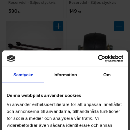
Reservdel - Säljes styckvis
Reservdel - Säljes styckvis
590
149
KR
KR
Lägg till i favoriter
Lägg t
Samtycke
Information
Om
Elpex Wasa 610
Elpex Wasa 610 bakhjul
Denna webbplats använder cookies
Aluminiumstomme - Populär
Olika rullmotstånd - Säljes
och tålig rullskida
styckvis
Vi använder enhetsidentifierare för att anpassa innehållet
2 995
599
KR
KR
och annonserna till användarna, tillhandahålla funktioner
för sociala medier och analysera vår trafik. Vi
vidarebefordrar även sådana identifierare och annan
Lägg till i favoriter
Lägg t