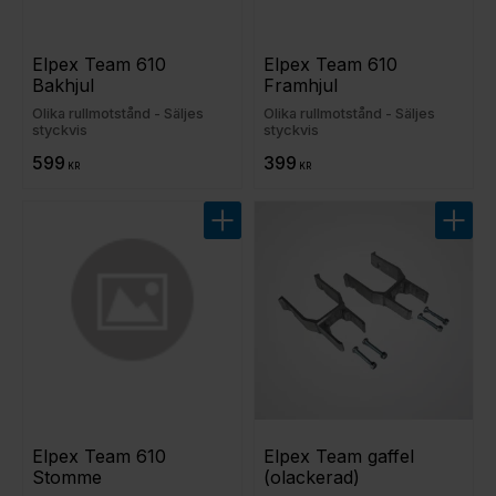
Elpex Team 610 
Elpex Team 610 
Bakhjul
Framhjul
Olika rullmotstånd - Säljes
Olika rullmotstånd - Säljes
styckvis
styckvis
599
399
KR
KR
Lägg till i favoriter
Lägg t
Elpex Team 610 
Elpex Team gaffel 
Stomme
(olackerad)