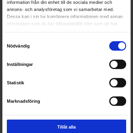
information från din enhet till de sociala medier och
annons- och analysföretag som vi samarbetar med.
Dessa kan i sin tur kombinera informationen med annan
information som du har tillhandahållit eller som de har
samlat in när du har använt deras tjänster.
Samtyckesval
Nödvändig
Elpex Wasa 610 
Elpex Wasa PU (2) 
framhjul
Bakhjul
Inställningar
Olika rullmotstånd - Säljes
styckvis
399
495
Statistik
KR
KR
Marknadsföring
Lägg till i favoriter
Lägg t
Tillåt alla