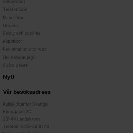
Showroom
Telefontider
Mina sidor
Om oss
Policy och cookies
Köpvillkor
Reklamation och retur
Hur handlar jag?
Spåra paket
Nytt
Vår besöksadress
Rullskidcenter Sverige
Björngatan 2C
261 44 Landskrona
Telefon: 0418-48 81 00