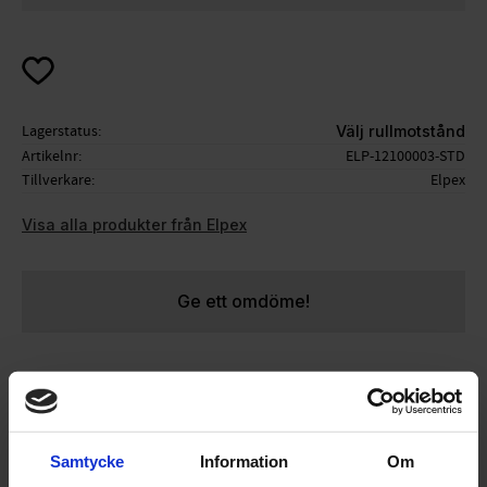
Lägg till i favoriter
Lagerstatus
Välj rullmotstånd
Artikelnr
ELP-12100003-STD
Tillverkare
Elpex
Visa alla produkter från Elpex
Ge ett omdöme!
Passar följande rullskidor:
Elpex Wasa 610
Elpex Wasa Evolution
Samtycke
Information
Om
Komplett hjul med hjulaxel och muttrar.