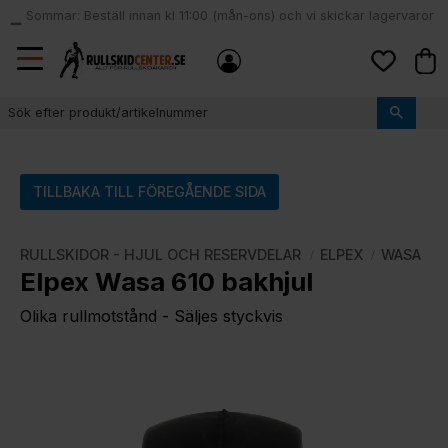
Sommar: Beställ innan kl 11:00 (mån-ons) och vi skickar lagervaror
local_shipping
samma dag
Meny
Kund
Favoriter
TILLBAKA TILL FÖREGÅENDE SIDA
RULLSKIDOR - HJUL OCH RESERVDELAR
ELPEX
WASA
Elpex Wasa 610 bakhjul
Olika rullmotstånd - Säljes styckvis