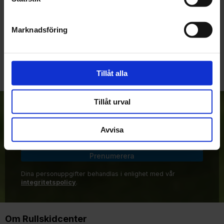
Marknadsföring
Bli den första att lämna ett omdöme.
Tillåt alla
Tillåt urval
Anmäl dig till vårt nyhetsbrev!
Avvisa
Prenumerera
Dina personuppgifter behandlas i enlighet med vår
integritetspolicy
.
Om Rullskidcenter