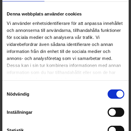
Hjulbredd: 50 mm
Hjuldiameter: 70 mm
Denna webbplats använder cookies
Säljes styckvis
Vi använder enhetsidentifierare för att anpassa innehållet
och annonserna till användarna, tillhandahålla funktioner
Finns i följande rullmotstånd:
för sociala medier och analysera vår trafik. Vi
2:or - Normalrull
vidarebefordrar även sådana identifierare och annan
3:or - Trögt rull
information från din enhet till de sociala medier och
Rosa PU-hjul finner du här
annons- och analysföretag som vi samarbetar med.
Dessa kan i sin tur kombinera informationen med annan
information som du har tillhandahållit eller som de har
samlat in när du har använt deras tjänster.
OMDÖMEN
Samtyckesval
Nödvändig
Du
Inställningar
Statistik