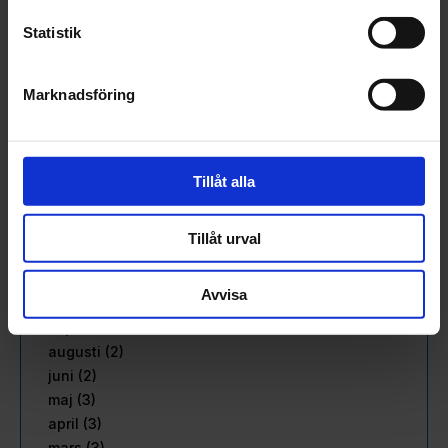
september (3)
Statistik
augusti (3)
juli (1)
juni (2)
Marknadsföring
maj (3)
april (2)
mars (2)
Tillåt alla
februari (3)
januari (2)
2022
Tillåt urval
december (1)
november (4)
Avvisa
oktober (2)
september (2)
augusti (2)
juni (2)
maj (3)
april (3)
mars (3)