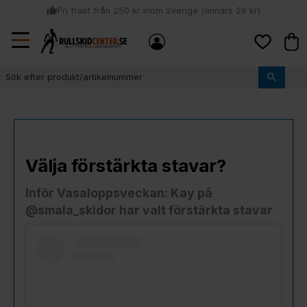
thumb_up
Fri frakt från 250 kr inom Sverige (annars 29 kr)
Sommar: Beställ innan kl 11:00 (mån-ons) och vi skickar lagervaror
Meny
local_shipping
Kund
samma dag
Favoriter
thumb_up
Vi monterar bindningarna!
Välja förstärkta stavar?
Inför Vasaloppsveckan: Kay på
@smala_skidor har valt förstärkta stavar