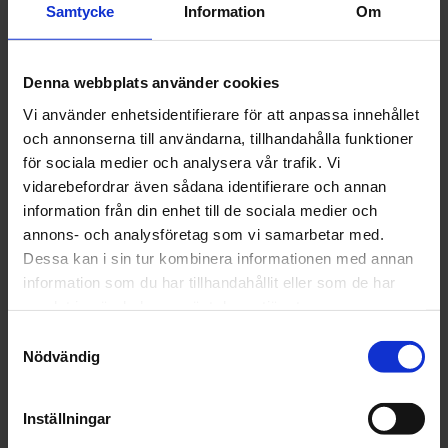
april (15)
Samtycke
Information
Om
mars (22)
februari (18)
januari (16)
Denna webbplats använder cookies
2024
Vi använder enhetsidentifierare för att anpassa innehållet
december (32)
och annonserna till användarna, tillhandahålla funktioner
november (1)
för sociala medier och analysera vår trafik. Vi
oktober (1)
vidarebefordrar även sådana identifierare och annan
september (1)
information från din enhet till de sociala medier och
juni (1)
annons- och analysföretag som vi samarbetar med.
maj (1)
Dessa kan i sin tur kombinera informationen med annan
april (2)
information som du har tillhandahållit eller som de har
mars (4)
samlat in när du har använt deras tjänster.
februari (6)
Samtyckesval
januari (3)
Nödvändig
2023
december (5)
november (5)
Inställningar
oktober (3)