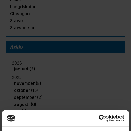
Längdskidor
Glasögon
Stavar
Stavspetsar
Arkiv
2026
januari (2)
2025
november (8)
oktober (15)
september (2)
augusti (6)
juli (5)
juni (11)
maj (16)