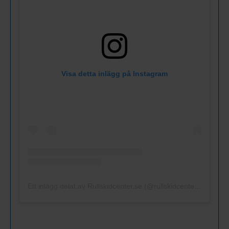
Visa detta inlägg på Instagram
Ett inlägg delat av Rullskidcenter.se (@rullskidcenter.se)