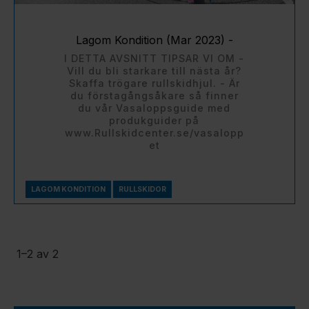
Lagom Kondition (Mar 2023) -
I DETTA AVSNITT TIPSAR VI OM -
Vill du bli starkare till nästa år?
Skaffa trögare rullskidhjul. - Är
du förstagångsåkare så finner
du vår Vasaloppsguide med
produkguider på
www.Rullskidcenter.se/vasalopp
et
LAGOM KONDITION
RULLSKIDOR
1–
2
av
2