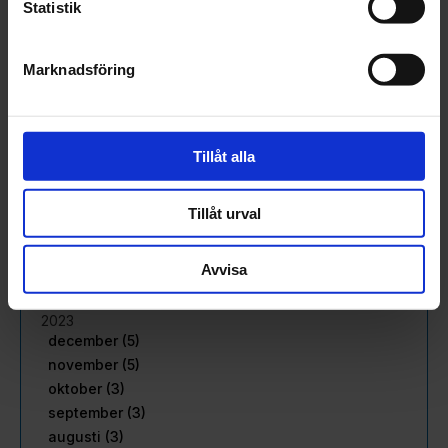
februari (18)
Statistik
januari (16)
2024
Marknadsföring
december (32)
november (1)
oktober (1)
september (1)
Tillåt alla
juni (1)
maj (1)
Tillåt urval
april (2)
mars (4)
februari (6)
Avvisa
januari (3)
2023
december (5)
november (5)
oktober (3)
september (3)
augusti (3)