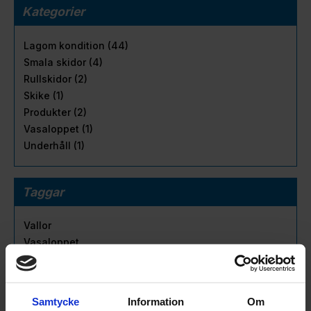
Kategorier
Lagom kondition (44)
Smala skidor (4)
Rullskidor (2)
Skike (1)
Produkter (2)
Vasaloppet (1)
Underhåll (1)
Taggar
Vallor
Vasaloppet
Rullskidor
Skike
Längdskidor
Samtycke
Information
Om
Glasögon