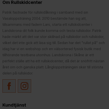
Om Rullskidcenter
Patrik fastnade för rullskidåkning i samband med sin
Vasaloppsträning 2004. 2010 bestämde han sig att,
tillsammans med fadern Lars, starta ett rullskidcenter i
Landskrona dit folk kunde komma och testa rullskidor. Patrik
hade märkt att det var stor skillnad på rullskidor och rullskidor,
vilket det inte gick att läsa sig till. Sedan har det "rullat på" och
idag har vi en webshop och en välsorterad fysisk butik med
tillhörande testbana utomhus. Landskrona i Skåne är ett
perfekt ställe att ha ett rullskidcenter, då det är snöfritt nästan
året om och ganska platt. Långloppsträningen sker till största
delen på rullskidor.
Kundtjänst