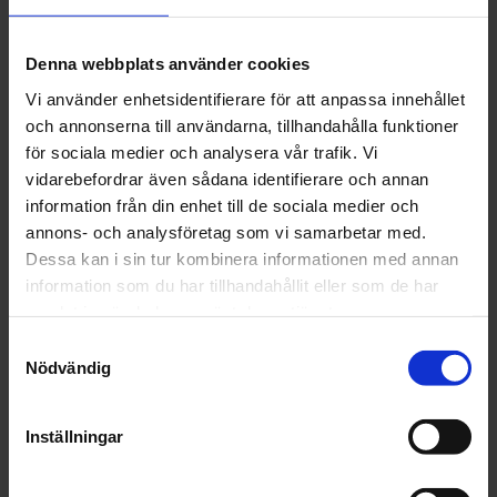
Stavar
Stavspetsar
Denna webbplats använder cookies
Vi använder enhetsidentifierare för att anpassa innehållet
Arkiv
och annonserna till användarna, tillhandahålla funktioner
för sociala medier och analysera vår trafik. Vi
vidarebefordrar även sådana identifierare och annan
2026
information från din enhet till de sociala medier och
januari (2)
annons- och analysföretag som vi samarbetar med.
2025
Dessa kan i sin tur kombinera informationen med annan
november (8)
information som du har tillhandahållit eller som de har
oktober (15)
samlat in när du har använt deras tjänster.
september (2)
augusti (6)
Samtyckesval
juli (5)
Nödvändig
juni (11)
maj (16)
Inställningar
april (15)
mars (22)