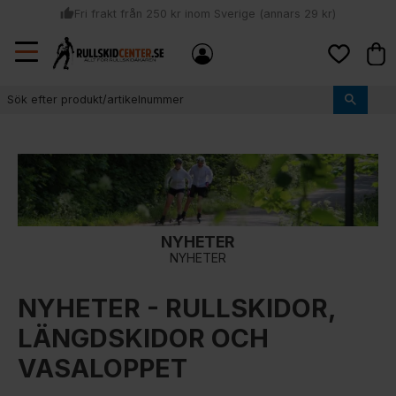
thumb_up
Fri frakt från 250 kr inom Sverige (annars 29 kr)
Sommar: Beställ innan kl 11:00 (mån-ons) och vi skickar lagervaror
Meny
local_shipping
Kund
samma dag
Favoriter
thumb_up
Vi monterar bindningarna!
NYHETER
NYHETER
NYHETER - RULLSKIDOR,
LÄNGDSKIDOR OCH
VASALOPPET