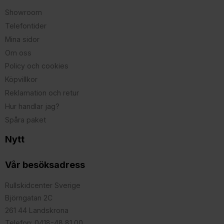
Showroom
Telefontider
Mina sidor
Om oss
Policy och cookies
Köpvillkor
Reklamation och retur
Hur handlar jag?
Spåra paket
Nytt
Vår besöksadress
Rullskidcenter Sverige
Björngatan 2C
261 44 Landskrona
Telefon: 0418-48 81 00