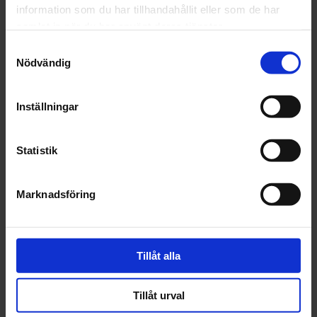
information som du har tillhandahållit eller som de har
2024
december (32)
samlat in när du har använt deras tjänster.
november (1)
Samtyckesval
oktober (1)
Nödvändig
september (1)
juni (1)
Inställningar
maj (1)
april (2)
mars (4)
Statistik
februari (6)
januari (3)
Marknadsföring
2023
december (5)
november (5)
oktober (3)
Tillåt alla
september (3)
augusti (3)
Tillåt urval
juli (1)
juni (2)