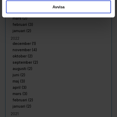
maj (3)
Avvisa
april (2)
mars (2)
februari (3)
januari (2)
2022
december (1)
november (4)
oktober (2)
september (2)
augusti (2)
juni (2)
maj (3)
april (3)
mars (3)
februari (2)
januari (2)
2021