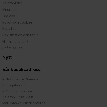
Telefontider
Mina sidor
Om oss
Policy och cookies
Köpvillkor
Reklamation och retur
Hur handlar jag?
Spåra paket
Nytt
Vår besöksadress
Rullskidcenter Sverige
Björngatan 2C
261 44 Landskrona
Telefon: 0418-48 81 00
Mail: info@rullskidcenter.se