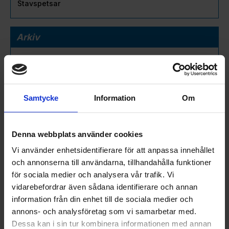
Stavspetsar
Arkiv
2026
januari (2)
2025
Samtycke
Information
Om
november (8)
oktober (15)
september (2)
Denna webbplats använder cookies
augusti (6)
juli (5)
Vi använder enhetsidentifierare för att anpassa innehållet
juni (11)
och annonserna till användarna, tillhandahålla funktioner
maj (16)
för sociala medier och analysera vår trafik. Vi
april (15)
vidarebefordrar även sådana identifierare och annan
mars (22)
information från din enhet till de sociala medier och
februari (18)
annons- och analysföretag som vi samarbetar med.
januari (16)
Dessa kan i sin tur kombinera informationen med annan