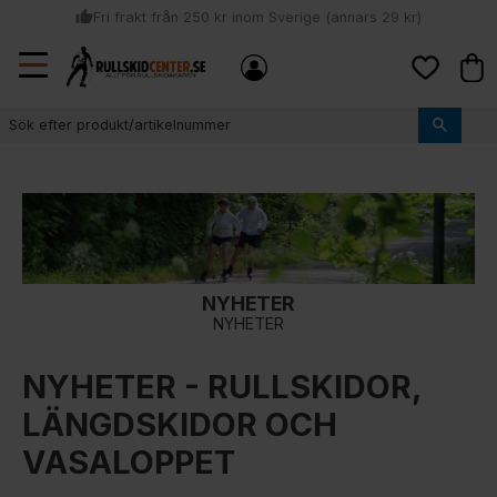
thumb_up
Fri frakt från 250 kr inom Sverige (annars 29 kr)
Sommar: Beställ innan kl 11:00 (mån-ons) och vi skickar lagervaror
Meny
local_shipping
Kund
samma dag
Favoriter
thumb_up
Vi monterar bindningarna!
NYHETER
NYHETER
NYHETER - RULLSKIDOR,
LÄNGDSKIDOR OCH
VASALOPPET