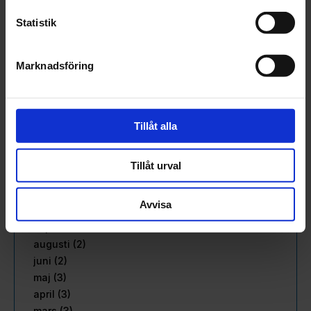
september (3)
Statistik
augusti (3)
juli (1)
juni (2)
Marknadsföring
maj (3)
april (2)
mars (2)
Tillåt alla
februari (3)
januari (2)
2022
Tillåt urval
december (1)
november (4)
Avvisa
oktober (2)
september (2)
augusti (2)
juni (2)
maj (3)
april (3)
mars (3)