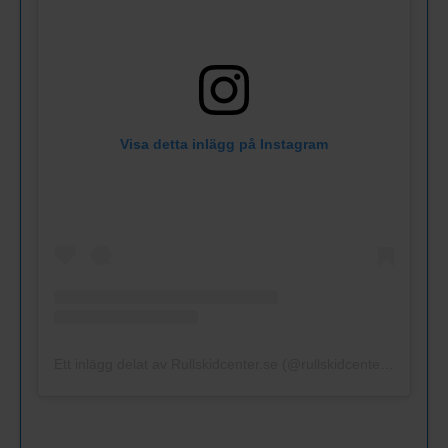
Visa detta inlägg på Instagram
Ett inlägg delat av Rullskidcenter.se (@rullskidcenter.se)