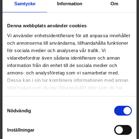
april (15)
Samtycke
Information
Om
mars (22)
februari (18)
januari (16)
Denna webbplats använder cookies
2024
Vi använder enhetsidentifierare för att anpassa innehållet
december (32)
och annonserna till användarna, tillhandahålla funktioner
november (1)
för sociala medier och analysera vår trafik. Vi
oktober (1)
vidarebefordrar även sådana identifierare och annan
september (1)
information från din enhet till de sociala medier och
juni (1)
annons- och analysföretag som vi samarbetar med.
maj (1)
Dessa kan i sin tur kombinera informationen med annan
april (2)
information som du har tillhandahållit eller som de har
mars (4)
samlat in när du har använt deras tjänster.
februari (6)
Samtyckesval
januari (3)
Nödvändig
2023
december (5)
november (5)
Inställningar
oktober (3)