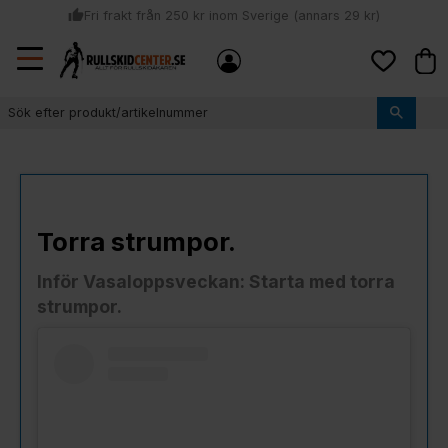
thumb_up
Fri frakt från 250 kr inom Sverige (annars 29 kr)
Sommar: Beställ innan kl 11:00 (mån-ons) och vi skickar lagervaror
Meny
local_shipping
Kund
samma dag
Favoriter
thumb_up
Vi monterar bindningarna!
Torra strumpor.
Inför Vasaloppsveckan: Starta med torra
strumpor.