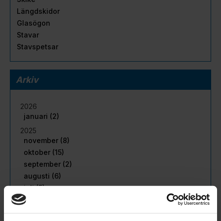
Längdskidor
Glasögon
Stavar
Stavspetsar
Arkiv
2026
januari (2)
2025
november (8)
oktober (15)
september (2)
augusti (6)
juli (5)
juni (11)
maj (16)