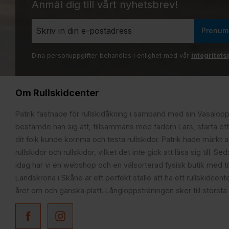
Anmäl dig till vårt nyhetsbrev!
Prenum
Dina personuppgifter behandlas i enlighet med vår
integritets
Om Rullskidcenter
Patrik fastnade för rullskidåkning i samband med sin Vasalop
bestämde han sig att, tillsammans med fadern Lars, starta ett
dit folk kunde komma och testa rullskidor. Patrik hade märkt at
rullskidor och rullskidor, vilket det inte gick att läsa sig till. S
idag har vi en webshop och en välsorterad fysisk butik med t
Landskrona i Skåne är ett perfekt ställe att ha ett rullskidcente
året om och ganska platt. Långloppsträningen sker till största 