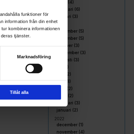
mars (4)
februari (6)
andahålla funktioner för
januari (3)
n information från din enhet
2023
 tur kombinera informationen
december (5)
deras tjänster.
november (5)
oktober (3)
september (3)
Marknadsföring
augusti (3)
juli (1)
juni (2)
maj (3)
april (2)
Tillåt alla
mars (2)
februari (3)
januari (2)
2022
december (1)
november (4)