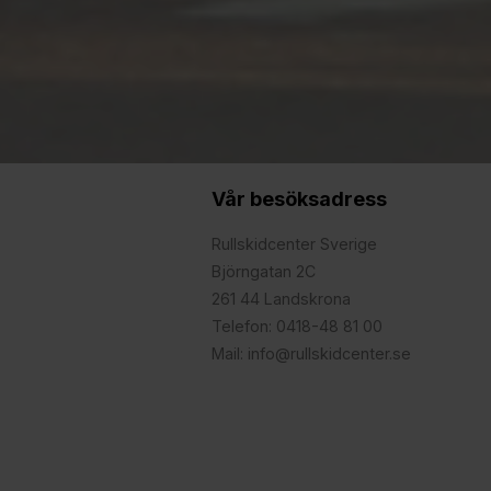
Vår besöksadress
Rullskidcenter Sverige
Björngatan 2C
261 44 Landskrona
Telefon: 0418-48 81 00
Mail: info@rullskidcenter.se