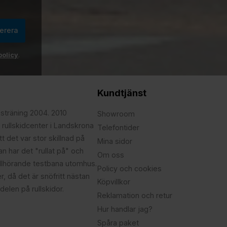
erera
policy
.
Kundtjänst
psträning 2004. 2010
Showroom
 rullskidcenter i Landskrona
Telefontider
t det var stor skillnad på
Mina sidor
edan har det "rullat på" och
Om oss
illhörande testbana utomhus.
Policy och cookies
r, då det är snöfritt nästan
Köpvillkor
delen på rullskidor.
Reklamation och retur
Hur handlar jag?
Spåra paket