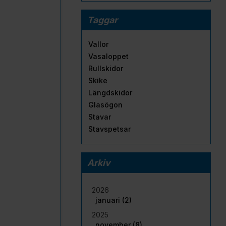
Taggar
Vallor
Vasaloppet
Rullskidor
Skike
Längdskidor
Glasögon
Stavar
Stavspetsar
Arkiv
2026
januari (2)
2025
november (8)