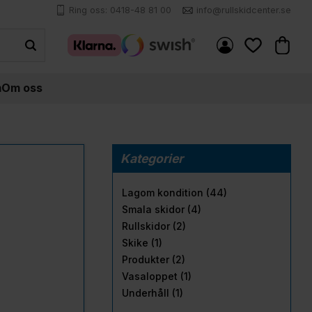
Ring oss: 0418-48 81 00
info@rullskidcenter.se
Kundva
Favoriter
m
Om oss
Kategorier
Lagom kondition (44)
Smala skidor (4)
Rullskidor (2)
Skike (1)
Produkter (2)
Vasaloppet (1)
Underhåll (1)