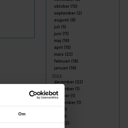
oktober (15)
september (2)
augusti (6)
juli (5)
juni (11)
maj (16)
april (15)
mars (22)
februari (18)
januari (16)
2024
december (32)
november (1)
oktober (1)
september (1)
juni (1)
Om
maj (1)
april (2)