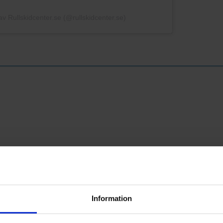
 av Rullskidcenter.se (@rullskidcenter.se)
Information