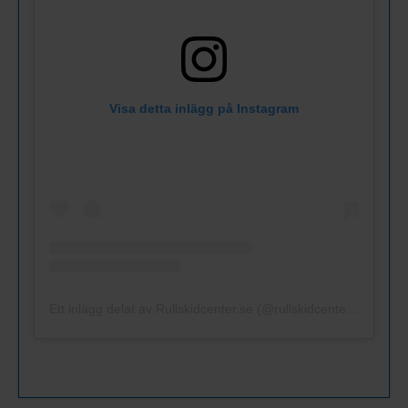
Visa detta inlägg på Instagram
Ett inlägg delat av Rullskidcenter.se (@rullskidcenter.se)