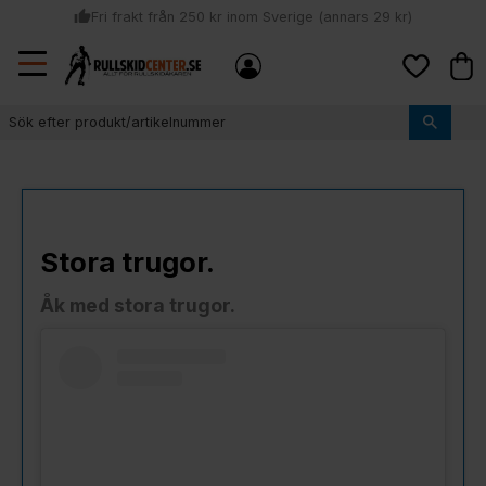
thumb_up
Fri frakt från 250 kr inom Sverige (annars 29 kr)
Sommar: Beställ innan kl 11:00 (mån-ons) och vi skickar lagervaror
Meny
local_shipping
Kund
samma dag
Favoriter
thumb_up
Vi monterar bindningarna!
Stora trugor.
Åk med stora trugor.