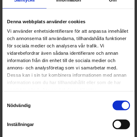
mars (22)
februari (18)
januari (16)
Denna webbplats använder cookies
2024
december (32)
Vi använder enhetsidentifierare för att anpassa innehållet
november (1)
och annonserna till användarna, tillhandahålla funktioner
oktober (1)
för sociala medier och analysera vår trafik. Vi
september (1)
vidarebefordrar även sådana identifierare och annan
juni (1)
information från din enhet till de sociala medier och
maj (1)
annons- och analysföretag som vi samarbetar med.
april (2)
Dessa kan i sin tur kombinera informationen med annan
mars (4)
information som du har tillhandahållit eller som de har
februari (6)
samlat in när du har använt deras tjänster.
januari (3)
Samtyckesval
Nödvändig
2023
december (5)
november (5)
Inställningar
oktober (3)
september (3)