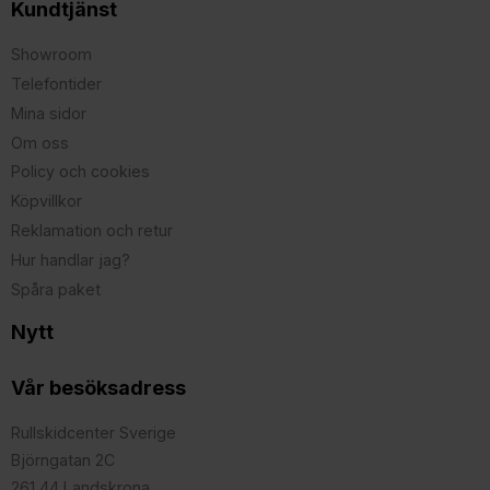
Kundtjänst
Showroom
Telefontider
Mina sidor
Om oss
Policy och cookies
Köpvillkor
Reklamation och retur
Hur handlar jag?
Spåra paket
Nytt
Vår besöksadress
Rullskidcenter Sverige
Björngatan 2C
261 44 Landskrona