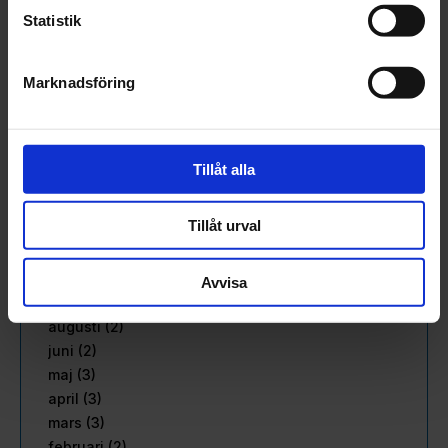
augusti (3)
Statistik
juli (1)
juni (2)
Marknadsföring
maj (3)
april (2)
mars (2)
februari (3)
Tillåt alla
januari (2)
2022
Tillåt urval
december (1)
november (4)
oktober (2)
Avvisa
september (2)
augusti (2)
juni (2)
maj (3)
april (3)
mars (3)
februari (2)