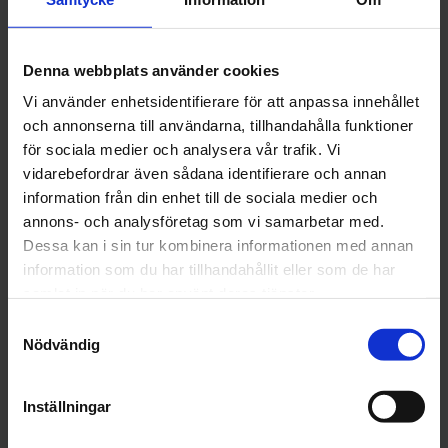
mars (22)
februari (18)
januari (16)
Denna webbplats använder cookies
2024
december (32)
Vi använder enhetsidentifierare för att anpassa innehållet
november (1)
och annonserna till användarna, tillhandahålla funktioner
oktober (1)
för sociala medier och analysera vår trafik. Vi
september (1)
vidarebefordrar även sådana identifierare och annan
juni (1)
information från din enhet till de sociala medier och
maj (1)
annons- och analysföretag som vi samarbetar med.
april (2)
Dessa kan i sin tur kombinera informationen med annan
mars (4)
information som du har tillhandahållit eller som de har
februari (6)
samlat in när du har använt deras tjänster.
januari (3)
Samtyckesval
Nödvändig
2023
december (5)
november (5)
Inställningar
oktober (3)
september (3)