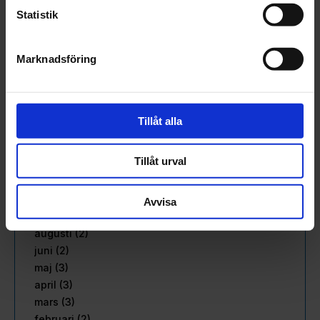
augusti (3)
Statistik
juli (1)
juni (2)
Marknadsföring
maj (3)
april (2)
mars (2)
februari (3)
Tillåt alla
januari (2)
2022
Tillåt urval
december (1)
november (4)
oktober (2)
Avvisa
september (2)
augusti (2)
juni (2)
maj (3)
april (3)
mars (3)
februari (2)