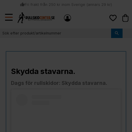
thumb_up
Fri frakt från 250 kr inom Sverige (annars 29 kr)
Sommar: Beställ innan kl 11:00 (mån-ons) och vi skickar lagervaror
Meny
local_shipping
Kund
samma dag
Favoriter
thumb_up
Vi monterar bindningarna!
Skydda stavarna.
Dags för rullskidor: Skydda stavarna.