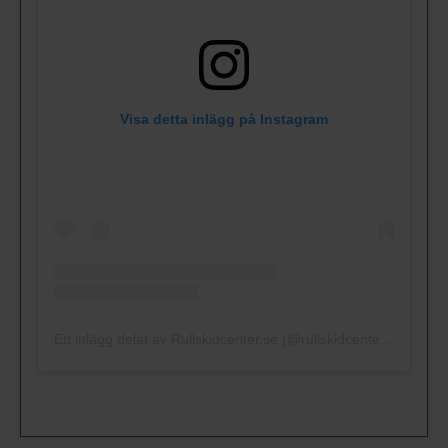
Visa detta inlägg på Instagram
Ett inlägg delat av Rullskidcenter.se (@rullskidcenter.se)