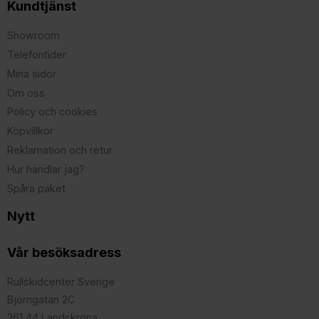
Kundtjänst
Showroom
Telefontider
Mina sidor
Om oss
Policy och cookies
Köpvillkor
Reklamation och retur
Hur handlar jag?
Spåra paket
Nytt
Vår besöksadress
Rullskidcenter Sverige
Björngatan 2C
261 44 Landskrona