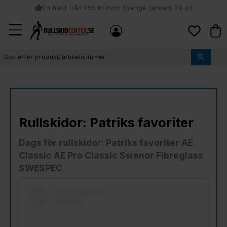
thumb_up
Fri frakt från 250 kr inom Sverige (annars 29 kr)
Sommar: Beställ innan kl 11:00 (mån-ons) och vi skickar lagervaror
Meny
local_shipping
Kund
samma dag
Favoriter
thumb_up
Vi monterar bindningarna!
Rullskidor: Patriks favoriter
Dags för rullskidor: Patriks favoriter AE
Classic AE Pro Classic Swenor Fibreglass
SWESPEC