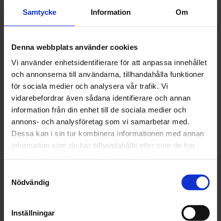
maj (16)
Samtycke
Information
Om
april (15)
mars (22)
februari (18)
Denna webbplats använder cookies
januari (16)
Vi använder enhetsidentifierare för att anpassa innehållet
2024
december (32)
och annonserna till användarna, tillhandahålla funktioner
november (1)
för sociala medier och analysera vår trafik. Vi
oktober (1)
vidarebefordrar även sådana identifierare och annan
september (1)
information från din enhet till de sociala medier och
juni (1)
annons- och analysföretag som vi samarbetar med.
maj (1)
Dessa kan i sin tur kombinera informationen med annan
april (2)
information som du har tillhandahållit eller som de har
mars (4)
samlat in när du har använt deras tjänster.
februari (6)
Samtyckesval
januari (3)
Nödvändig
2023
december (5)
Inställningar
november (5)