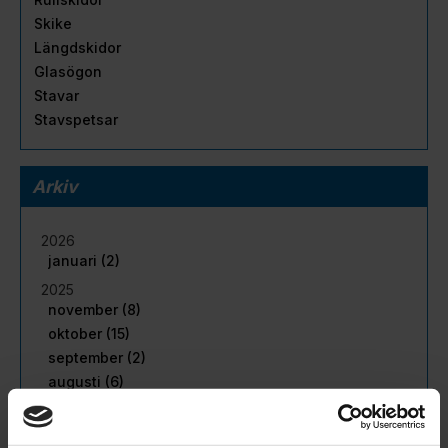
Skike
Längdskidor
Glasögon
Stavar
Stavspetsar
Arkiv
2026
januari (2)
2025
november (8)
oktober (15)
september (2)
augusti (6)
juli (5)
juni (11)