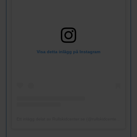
Visa detta inlägg på Instagram
Ett inlägg delat av Rullskidcenter.se (@rullskidcenter.se)