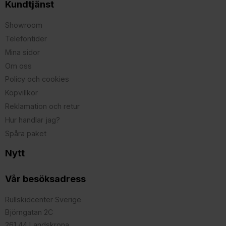
Kundtjänst
Showroom
Telefontider
Mina sidor
Om oss
Policy och cookies
Köpvillkor
Reklamation och retur
Hur handlar jag?
Spåra paket
Nytt
Vår besöksadress
Rullskidcenter Sverige
Björngatan 2C
261 44 Landskrona