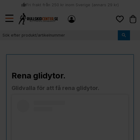
thumb_up
Fri frakt från 250 kr inom Sverige (annars 29 kr)
Sommar: Beställ innan kl 11:00 (mån-ons) och vi skickar lagervaror
Meny
local_shipping
Kund
samma dag
Favoriter
thumb_up
Vi monterar bindningarna!
Rena glidytor.
Glidvalla för att få rena glidytor.