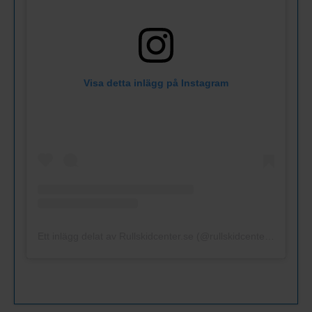
Visa detta inlägg på Instagram
Ett inlägg delat av Rullskidcenter.se (@rullskidcenter.se)