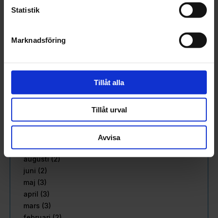
augusti (3)
Statistik
juli (1)
juni (2)
Marknadsföring
maj (3)
april (2)
mars (2)
februari (3)
Tillåt alla
januari (2)
2022
Tillåt urval
december (1)
november (4)
oktober (2)
Avvisa
september (2)
augusti (2)
juni (2)
maj (3)
april (3)
mars (3)
februari (2)