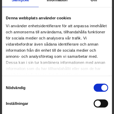
mars (22)
februari (18)
januari (16)
Denna webbplats använder cookies
2024
december (32)
Vi använder enhetsidentifierare för att anpassa innehållet
november (1)
och annonserna till användarna, tillhandahålla funktioner
oktober (1)
för sociala medier och analysera vår trafik. Vi
september (1)
vidarebefordrar även sådana identifierare och annan
juni (1)
information från din enhet till de sociala medier och
maj (1)
annons- och analysföretag som vi samarbetar med.
april (2)
Dessa kan i sin tur kombinera informationen med annan
mars (4)
information som du har tillhandahållit eller som de har
februari (6)
samlat in när du har använt deras tjänster.
januari (3)
Samtyckesval
Nödvändig
2023
december (5)
november (5)
Inställningar
oktober (3)
september (3)