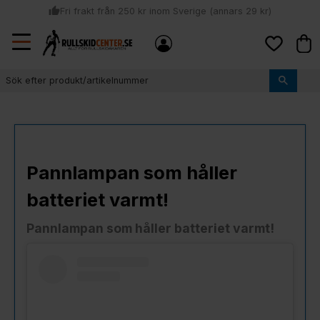
thumb_up
Fri frakt från 250 kr inom Sverige (annars 29 kr)
Sommar: Beställ innan kl 11:00 (mån-ons) och vi skickar lagervaror
Meny
local_shipping
Kund
samma dag
Favoriter
thumb_up
Vi monterar bindningarna!
Pannlampan som håller
batteriet varmt!
Pannlampan som håller batteriet varmt!