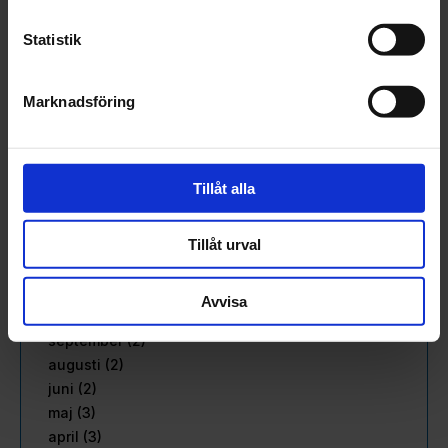
oktober (3)
september (3)
Statistik
augusti (3)
juli (1)
juni (2)
Marknadsföring
maj (3)
april (2)
mars (2)
Tillåt alla
februari (3)
januari (2)
Tillåt urval
2022
december (1)
november (4)
Avvisa
oktober (2)
september (2)
augusti (2)
juni (2)
maj (3)
april (3)