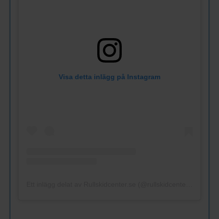
Visa detta inlägg på Instagram
Ett inlägg delat av Rullskidcenter.se (@rullskidcenter.se)