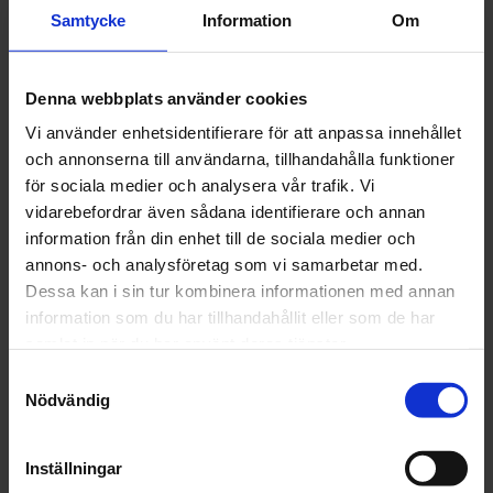
april (15)
Samtycke
Information
Om
mars (22)
februari (18)
Denna webbplats använder cookies
januari (16)
2024
Vi använder enhetsidentifierare för att anpassa innehållet
december (32)
och annonserna till användarna, tillhandahålla funktioner
november (1)
för sociala medier och analysera vår trafik. Vi
oktober (1)
vidarebefordrar även sådana identifierare och annan
september (1)
information från din enhet till de sociala medier och
juni (1)
annons- och analysföretag som vi samarbetar med.
maj (1)
Dessa kan i sin tur kombinera informationen med annan
april (2)
information som du har tillhandahållit eller som de har
mars (4)
samlat in när du har använt deras tjänster.
februari (6)
Samtyckesval
januari (3)
Nödvändig
2023
december (5)
Inställningar
november (5)