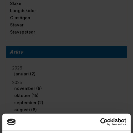
Skike
Längdskidor
Glasögon
Stavar
Stavspetsar
Arkiv
2026
januari (2)
2025
november (8)
oktober (15)
september (2)
augusti (6)
juli (5)
juni (11)
maj (16)