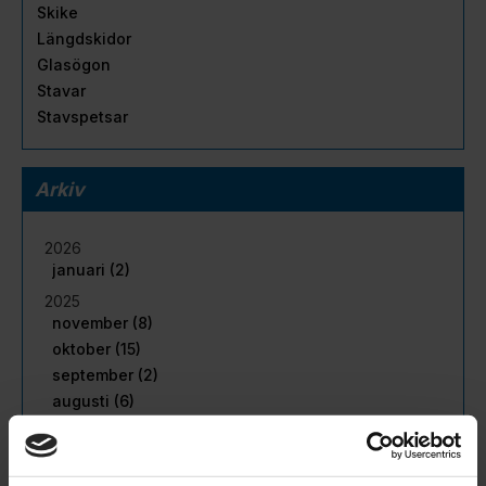
Skike
Längdskidor
Glasögon
Stavar
Stavspetsar
Arkiv
2026
januari (2)
2025
november (8)
oktober (15)
september (2)
augusti (6)
juli (5)
juni (11)
maj (16)