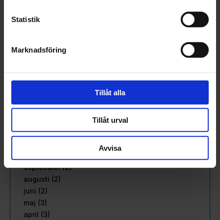
oktober (3)
september (3)
Statistik
augusti (3)
juli (1)
juni (2)
Marknadsföring
maj (3)
april (2)
mars (2)
Tillåt alla
februari (3)
januari (2)
Tillåt urval
2022
december (1)
november (4)
Avvisa
oktober (2)
september (2)
augusti (2)
juni (2)
maj (3)
april (3)