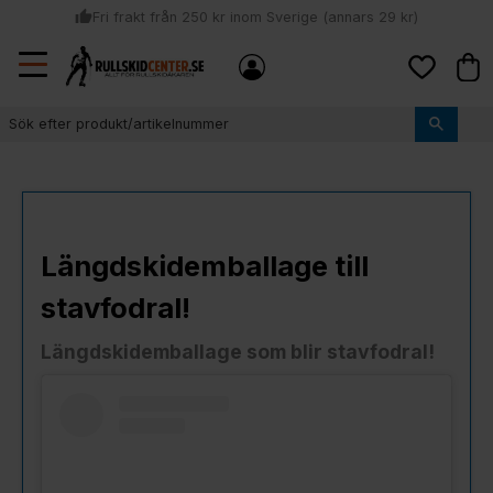
thumb_up
Fri frakt från 250 kr inom Sverige (annars 29 kr)
Sommar: Beställ innan kl 11:00 (mån-ons) och vi skickar lagervaror
Meny
local_shipping
Kund
samma dag
Favoriter
thumb_up
Vi monterar bindningarna!
Längdskidemballage till
stavfodral!
Längdskidemballage som blir stavfodral!