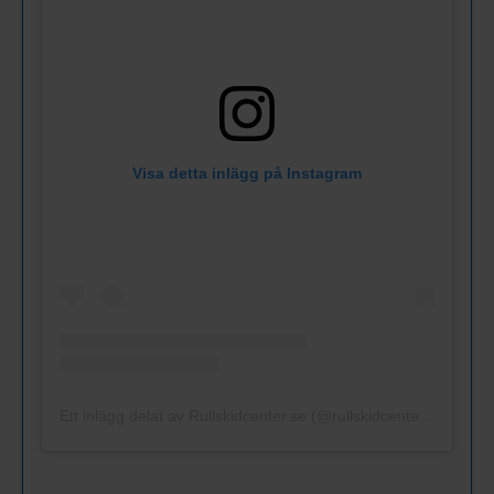
Visa detta inlägg på Instagram
Ett inlägg delat av Rullskidcenter.se (@rullskidcenter.se)