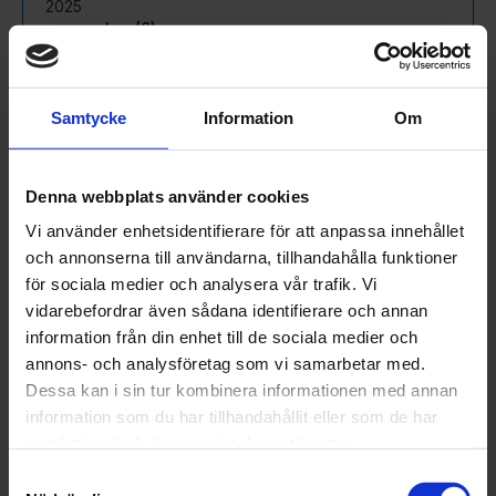
2025
november (8)
oktober (15)
september (2)
augusti (6)
Samtycke
Information
Om
juli (5)
juni (11)
maj (16)
Denna webbplats använder cookies
april (15)
Vi använder enhetsidentifierare för att anpassa innehållet
mars (22)
och annonserna till användarna, tillhandahålla funktioner
februari (18)
för sociala medier och analysera vår trafik. Vi
januari (16)
vidarebefordrar även sådana identifierare och annan
2024
information från din enhet till de sociala medier och
december (32)
annons- och analysföretag som vi samarbetar med.
november (1)
Dessa kan i sin tur kombinera informationen med annan
oktober (1)
information som du har tillhandahållit eller som de har
september (1)
samlat in när du har använt deras tjänster.
juni (1)
Samtyckesval
maj (1)