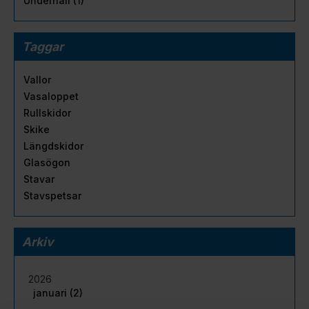
Underhåll (1)
Taggar
Vallor
Vasaloppet
Rullskidor
Skike
Längdskidor
Glasögon
Stavar
Stavspetsar
Arkiv
2026
januari (2)