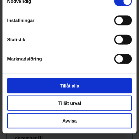
Nödvändig
april (2)
mars (4)
februari (6)
Inställningar
januari (3)
2023
Statistik
december (5)
november (5)
oktober (3)
Marknadsföring
september (3)
augusti (3)
juli (1)
juni (2)
Tillåt alla
maj (3)
april (2)
Tillåt urval
mars (2)
februari (3)
Avvisa
januari (2)
2022
december (1)