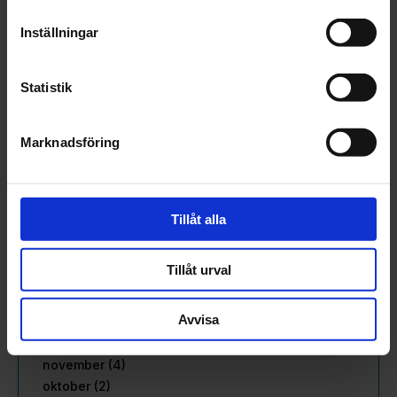
februari (6)
januari (3)
Inställningar
2023
december (5)
Statistik
november (5)
oktober (3)
september (3)
Marknadsföring
augusti (3)
juli (1)
juni (2)
maj (3)
Tillåt alla
april (2)
mars (2)
Tillåt urval
februari (3)
januari (2)
Avvisa
2022
december (1)
november (4)
oktober (2)