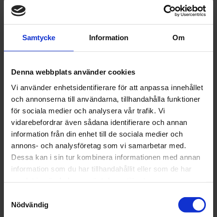
september (2)
augusti (6)
juli (5)
Samtycke
Information
Om
juni (11)
maj (16)
april (15)
Denna webbplats använder cookies
mars (22)
Vi använder enhetsidentifierare för att anpassa innehållet
februari (18)
och annonserna till användarna, tillhandahålla funktioner
januari (16)
för sociala medier och analysera vår trafik. Vi
2024
vidarebefordrar även sådana identifierare och annan
december (32)
information från din enhet till de sociala medier och
november (1)
annons- och analysföretag som vi samarbetar med.
oktober (1)
Dessa kan i sin tur kombinera informationen med annan
september (1)
information som du har tillhandahållit eller som de har
juni (1)
samlat in när du har använt deras tjänster.
maj (1)
april (2)
Samtyckesval
Nödvändig
mars (4)