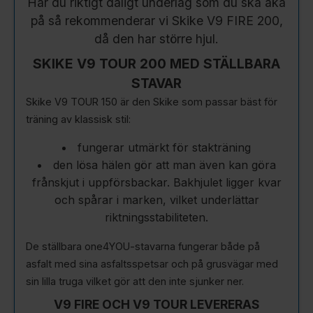
Har du riktigt dåligt underlag som du ska åka
på så rekommenderar vi Skike V9 FIRE 200,
då den har större hjul.
SKIKE V9 TOUR 200 MED STÄLLBARA
STAVAR
Skike V9 TOUR 150 är den Skike som passar bäst för
träning av klassisk stil:
fungerar utmärkt för stakträning
den lösa hälen gör att man även kan göra
frånskjut i uppförsbackar. Bakhjulet ligger kvar
och spårar i marken, vilket underlättar
riktningsstabiliteten.
De ställbara one4YOU-stavarna fungerar både på
asfalt med sina asfaltsspetsar och på grusvägar med
sin lilla truga vilket gör att den inte sjunker ner.
V9 FIRE OCH V9 TOUR LEVERERAS