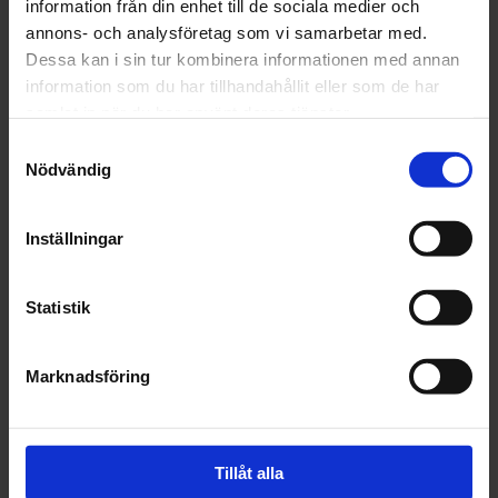
information från din enhet till de sociala medier och
Rullskidor
annons- och analysföretag som vi samarbetar med.
Skike
Dessa kan i sin tur kombinera informationen med annan
Längdskidor
information som du har tillhandahållit eller som de har
Glasögon
samlat in när du har använt deras tjänster.
Stavar
Samtyckesval
Stavspetsar
Nödvändig
Arkiv
Inställningar
2026
januari (2)
Statistik
2025
november (8)
Marknadsföring
oktober (15)
september (2)
augusti (6)
juli (5)
Tillåt alla
juni (11)