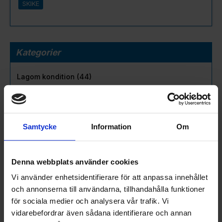
SKIKE
Kategorier
Lagom kondition (44)
Smala skidor (4)
Rullskidor (2)
Skike (1)
Produkter (2)
Samtycke
Information
Om
Vasaloppet (1)
Underhåll (1)
Denna webbplats använder cookies
Vi använder enhetsidentifierare för att anpassa innehållet
Taggar
och annonserna till användarna, tillhandahålla funktioner
för sociala medier och analysera vår trafik. Vi
Vallor
vidarebefordrar även sådana identifierare och annan
Vasaloppet