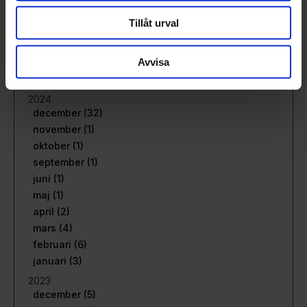
maj (16)
Tillåt urval
april (15)
mars (22)
Avvisa
februari (18)
januari (16)
2024
december (32)
november (1)
oktober (1)
september (1)
juni (1)
maj (1)
april (2)
mars (4)
februari (6)
januari (3)
2023
december (5)