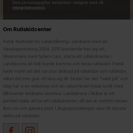
Dina personuppgifter behandlas i enlighet med vår
integritetspolicy
.
Om Rullskidcenter
Patrik fastnade för rullskidåkning i samband med sin
Vasaloppsträning 2004. 2010 bestämde han sig att,
tillsammans med fadern Lars, starta ett rullskidcenter i
Landskrona dit folk kunde komma och testa rullskidor. Patrik
hade märkt att det var stor skillnad på rullskidor och rullskidor,
vilket det inte gick att läsa sig till. Sedan har det "rullat på" och
idag har vi en webshop och en välsorterad fysisk butik med
tillhörande testbana utomhus. Landskrona i Skåne är ett
perfekt ställe att ha ett rullskidcenter, då det är snöfritt nästan
året om och ganska platt. Långloppsträningen sker till största
delen på rullskidor.