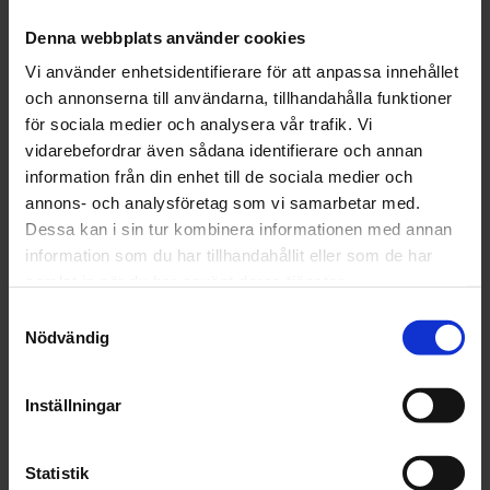
2024
december (32)
Denna webbplats använder cookies
november (1)
Vi använder enhetsidentifierare för att anpassa innehållet
oktober (1)
och annonserna till användarna, tillhandahålla funktioner
september (1)
för sociala medier och analysera vår trafik. Vi
juni (1)
vidarebefordrar även sådana identifierare och annan
maj (1)
information från din enhet till de sociala medier och
april (2)
annons- och analysföretag som vi samarbetar med.
mars (4)
Dessa kan i sin tur kombinera informationen med annan
februari (6)
information som du har tillhandahållit eller som de har
januari (3)
samlat in när du har använt deras tjänster.
2023
Samtyckesval
december (5)
Nödvändig
november (5)
oktober (3)
september (3)
Inställningar
augusti (3)
juli (1)
Statistik
juni (2)