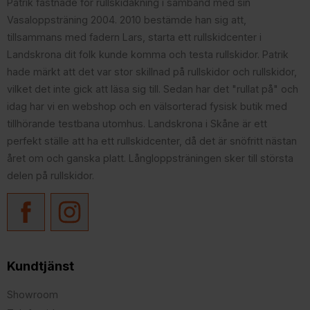
Patrik fastnade för rullskidåkning i samband med sin
Vasaloppsträning 2004. 2010 bestämde han sig att,
tillsammans med fadern Lars, starta ett rullskidcenter i
Landskrona dit folk kunde komma och testa rullskidor. Patrik
hade märkt att det var stor skillnad på rullskidor och rullskidor,
vilket det inte gick att läsa sig till. Sedan har det "rullat på" och
idag har vi en webshop och en välsorterad fysisk butik med
tillhörande testbana utomhus. Landskrona i Skåne är ett
perfekt ställe att ha ett rullskidcenter, då det är snöfritt nästan
året om och ganska platt. Långloppsträningen sker till största
delen på rullskidor.
Kundtjänst
Showroom