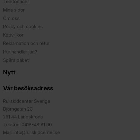
Telefontider
Mina sidor
Om oss
Policy och cookies
Köpvillkor
Reklamation och retur
Hur handlar jag?
Spåra paket
Nytt
Vår besöksadress
Rullskidcenter Sverige
Björngatan 2C
261 44 Landskrona
Telefon: 0418-48 81 00
Mail: info@rullskidcenter.se