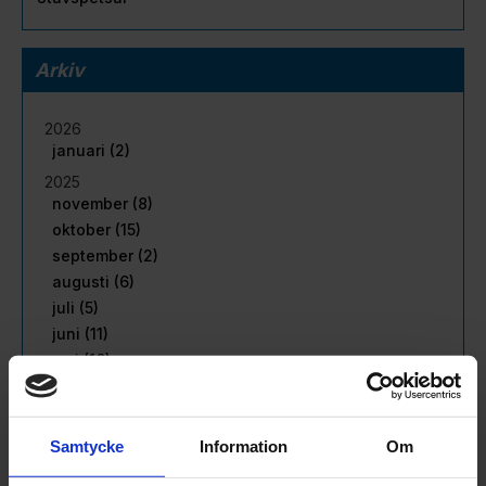
Arkiv
2026
januari (2)
2025
november (8)
oktober (15)
september (2)
augusti (6)
juli (5)
juni (11)
maj (16)
april (15)
mars (22)
februari (18)
Samtycke
Information
Om
januari (16)