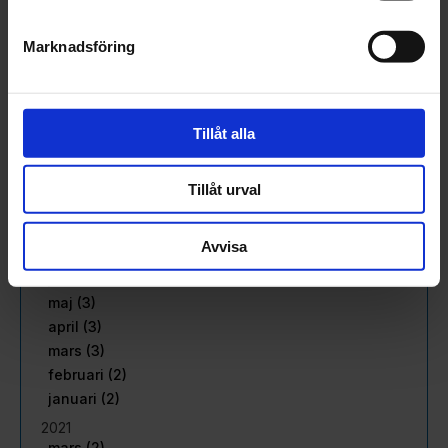
maj (3)
april (2)
Marknadsföring
mars (2)
februari (3)
januari (2)
Tillåt alla
2022
december (1)
november (4)
Tillåt urval
oktober (2)
september (2)
Avvisa
augusti (2)
juni (2)
maj (3)
april (3)
mars (3)
februari (2)
januari (2)
2021
mars (2)