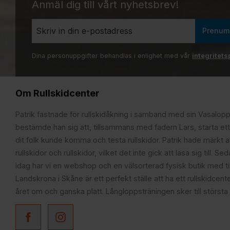
Anmäl dig till vårt nyhetsbrev!
Prenum
Dina personuppgifter behandlas i enlighet med vår
integritets
Om Rullskidcenter
Patrik fastnade för rullskidåkning i samband med sin Vasalop
bestämde han sig att, tillsammans med fadern Lars, starta ett
dit folk kunde komma och testa rullskidor. Patrik hade märkt at
rullskidor och rullskidor, vilket det inte gick att läsa sig till. S
idag har vi en webshop och en välsorterad fysisk butik med t
Landskrona i Skåne är ett perfekt ställe att ha ett rullskidcente
året om och ganska platt. Långloppsträningen sker till största 