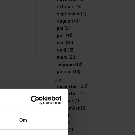
oktober (15)
september (2)
augusti (6)
juli (5)
juni (11)
maj (16)
april (15)
mars (22)
februari (18)
januari (16)
2024
december (32)
november (1)
oktober (1)
september (1)
juni (1)
Om
maj (1)
april (2)