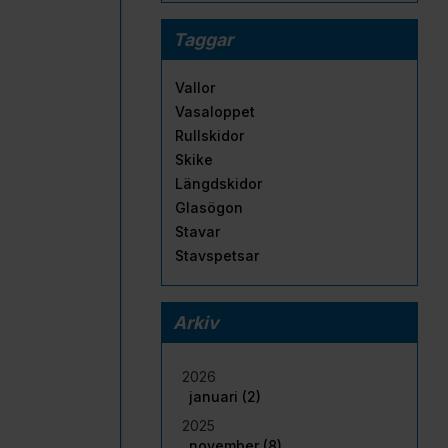
Taggar
Vallor
Vasaloppet
Rullskidor
Skike
Längdskidor
Glasögon
Stavar
Stavspetsar
Arkiv
2026
januari (2)
2025
november (8)