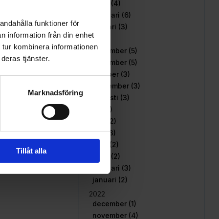
mars (4)
februari (6)
andahålla funktioner för
januari (3)
n information från din enhet
2023
 tur kombinera informationen
december (5)
deras tjänster.
november (5)
oktober (3)
september (3)
Marknadsföring
augusti (3)
juli (1)
juni (2)
maj (3)
april (2)
Tillåt alla
mars (2)
februari (3)
januari (2)
2022
december (1)
november (4)