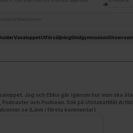
nnan kl 11:00 (mån-ons) och vi skickar lagervaror
Vi monterar
thumb_up
bindningarna!
Guider
Vasaloppet
Utförsäljning
Skidgymnasium
Showroo
saloppet. Jag och Ebba går igenom hur man ska äta 
, Podcaster och Podbean. Sök på UtstakatMål Artikl
idcenter.se (Länk i första kommentar)