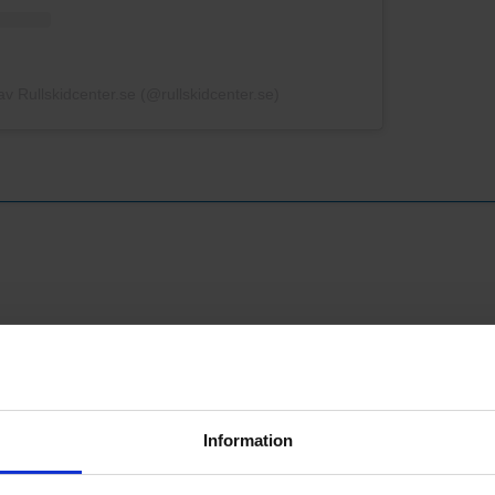
 av Rullskidcenter.se (@rullskidcenter.se)
Information