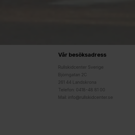
Vår besöksadress
Rullskidcenter Sverige
Björngatan 2C
261 44 Landskrona
Telefon: 0418-48 81 00
Mail: info@rullskidcenter.se