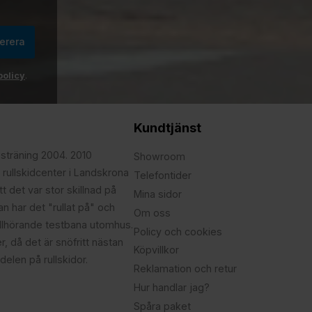
erera
policy
.
Kundtjänst
psträning 2004. 2010
Showroom
 rullskidcenter i Landskrona
Telefontider
t det var stor skillnad på
Mina sidor
edan har det "rullat på" och
Om oss
illhörande testbana utomhus.
Policy och cookies
r, då det är snöfritt nästan
Köpvillkor
delen på rullskidor.
Reklamation och retur
Hur handlar jag?
Spåra paket