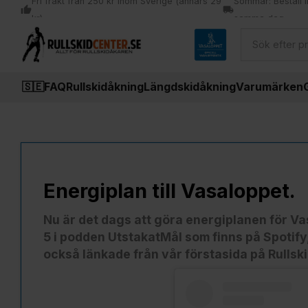
Fri frakt från 250 kr inom Sverige (annars 29
Sommar: Beställ i
thumb_up
local_shipping
kr)
samma dag
🇸🇪
FAQ
Rullskidåkning
Längdskidåkning
Varumärken
Energiplan till Vasaloppet.
Nu är det dags att göra energiplanen för Va
5 i podden UtstakatMål som finns på Spotify
också länkade från vår förstasida på Rullsk