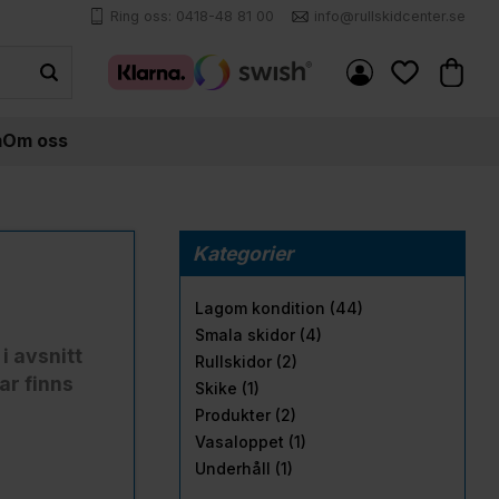
Ring oss: 0418-48 81 00
info@rullskidcenter.se
Kundva
Favoriter
m
Om oss
Kategorier
Lagom kondition (44)
Smala skidor (4)
i avsnitt
Rullskidor (2)
ar finns
Skike (1)
Produkter (2)
Vasaloppet (1)
Underhåll (1)