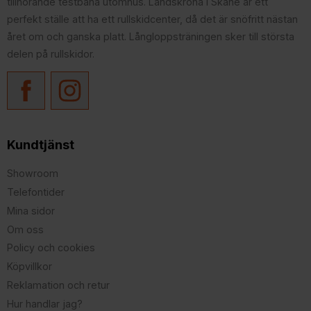
tillhörande testbana utomhus. Landskrona i Skåne är ett
perfekt ställe att ha ett rullskidcenter, då det är snöfritt nästan
året om och ganska platt. Långloppsträningen sker till största
delen på rullskidor.
Kundtjänst
Showroom
Telefontider
Mina sidor
Om oss
Policy och cookies
Köpvillkor
Reklamation och retur
Hur handlar jag?