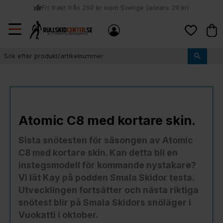
thumb_up
Fri frakt från 250 kr inom Sverige (annars 29 kr)
Sommar: Beställ innan kl 11:00 (mån-ons) och vi skickar lagervaror
Meny
local_shipping
Kund
samma dag
Favoriter
thumb_up
Vi monterar bindningarna!
Atomic C8 med kortare skin.
Sista snötesten för säsongen av Atomic
C8 med kortare skin. Kan detta bli en
instegsmodell för kommande nystakare?
Vi lät Kay på podden Smala Skidor testa.
Utvecklingen fortsätter och nästa riktiga
snötest blir på Smala Skidors snöläger i
Vuokatti i oktober.