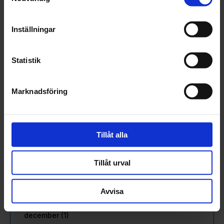
mars (4)
februari (6)
Inställningar
januari (3)
2023
december (5)
Statistik
november (5)
oktober (3)
Marknadsföring
september (3)
augusti (3)
juli (1)
juni (2)
Tillåt alla
maj (3)
april (2)
Tillåt urval
mars (2)
februari (3)
januari (2)
Avvisa
2022
december (1)