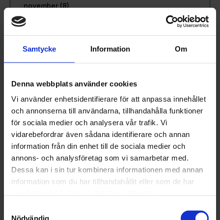
november (8)
oktober (15)
september (2)
augusti (6)
Samtycke
Information
Om
juli (5)
juni (11)
maj (16)
Denna webbplats använder cookies
april (15)
Vi använder enhetsidentifierare för att anpassa innehållet
mars (22)
och annonserna till användarna, tillhandahålla funktioner
februari (18)
för sociala medier och analysera vår trafik. Vi
januari (16)
vidarebefordrar även sådana identifierare och annan
2024
information från din enhet till de sociala medier och
december (32)
annons- och analysföretag som vi samarbetar med.
november (1)
Dessa kan i sin tur kombinera informationen med annan
oktober (1)
information som du har tillhandahållit eller som de har
september (1)
samlat in när du har använt deras tjänster.
juni (1)
maj (1)
Samtyckesval
Nödvändig
april (2)