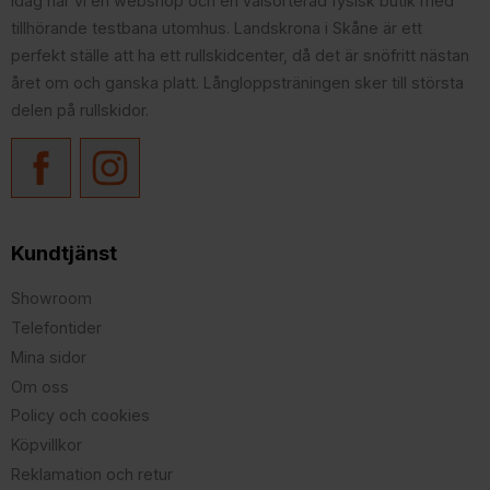
idag har vi en webshop och en välsorterad fysisk butik med
tillhörande testbana utomhus. Landskrona i Skåne är ett
perfekt ställe att ha ett rullskidcenter, då det är snöfritt nästan
året om och ganska platt. Långloppsträningen sker till största
delen på rullskidor.
Kundtjänst
Showroom
Telefontider
Mina sidor
Om oss
Policy och cookies
Köpvillkor
Reklamation och retur