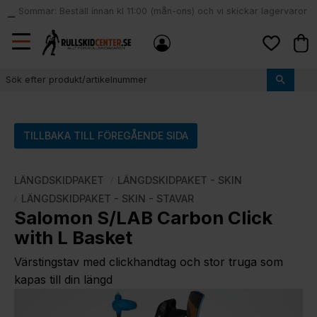
Sommar: Beställ innan kl 11:00 (mån-ons) och vi skickar lagervaror
local_shipping
samma dag
Meny
Kund
Favoriter
TILLBAKA TILL FÖREGÅENDE SIDA
LÄNGDSKIDPAKET
LÄNGDSKIDPAKET - SKIN
LÄNGDSKIDPAKET - SKIN - STAVAR
Salomon S/LAB Carbon Click
with L Basket
Värstingstav med clickhandtag och stor truga som
kapas till din längd