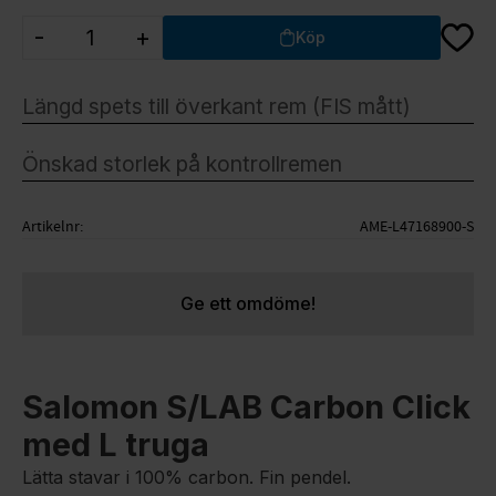
Lägg ti
-
+
Köp
Artikelnr
AME-L47168900-S
Ge ett omdöme!
Salomon S/LAB Carbon Click
med L truga
Lätta stavar i 100% carbon. Fin pendel.