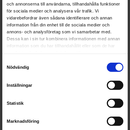
Storlek 9 Rullskidhandskar LillSport = L
och annonserna till användarna, tillhandahålla funktioner
Storlek 9 Längdskidhandskar LillSport Legend
för sociala medier och analysera vår trafik. Vi
Thermo= XL
vidarebefordrar även sådana identifierare och annan
information från din enhet till de sociala medier och
annons- och analysföretag som vi samarbetar med.
Storlek 10 Rullskidhandskar LillSport = XL
Dessa kan i sin tur kombinera informationen med annan
Storlek 10 Längdskidhandskar LillSport Legend
information som du har tillhandahållit eller som de har
Thermo= XXL
samlat in när du har använt deras tjänster.
Salomons standarsfördelning baserat på stavlängd:
Samtyckesval
Nödvändig
Rullskidstav
Längdskidstav
135
S
M
140
M
L
Inställningar
145
M
L
150
L
XL
Statistik
155
L
XL
160
XL
XXL
165
XL
XXL
Marknadsföring
170
XL
XXL