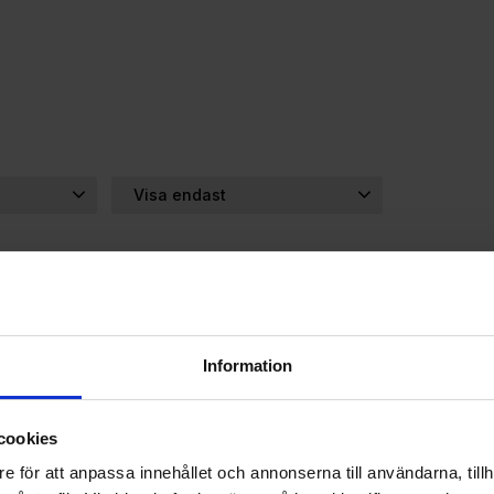
Visa endast
s
1
Finns i lager
3
32
%
 till i favoriter
Lägg till i favoriter
Lägg t
Information
cookies
e för att anpassa innehållet och annonserna till användarna, tillh