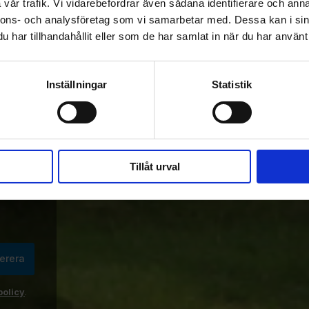
vår trafik. Vi vidarebefordrar även sådana identifierare och anna
nnons- och analysföretag som vi samarbetar med. Dessa kan i sin
Madshus Endurace 
Rossignol Delta Sport 
Skin med 
R-Skin med bindning 
har tillhandahållit eller som de har samlat in när du har använt 
Movebindning och 
och grundvallning
Riktigt bra Vasaloppsskida.
Perfekt för Vasaloppet 30
grundvallning
Tidigare paketpris 4990 kr
och 45
Inställningar
Statistik
4 390
KR
6 499
3 890
KR
KR
Tillåt urval
erera
policy
.