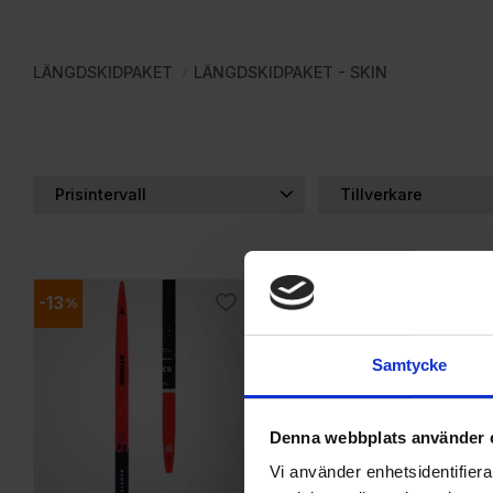
LÄNGDSKIDPAKET
LÄNGDSKIDPAKET - SKIN
Prisintervall
Tillverkare
3 390
4 390
Atomic
2
Madshu
Rossignol
1
13
20
%
%
Lägg till i favoriter
Lägg
Samtycke
Denna webbplats använder 
Vi använder enhetsidentifierar