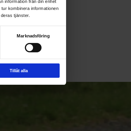
n information från din enhet
 tur kombinera informationen
deras tjänster.
Marknadsföring
Tillåt alla