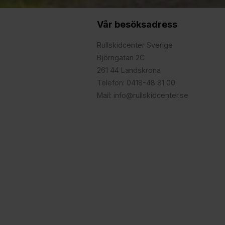
Vår besöksadress
Rullskidcenter Sverige
Björngatan 2C
261 44 Landskrona
Telefon: 0418-48 81 00
Mail: info@rullskidcenter.se