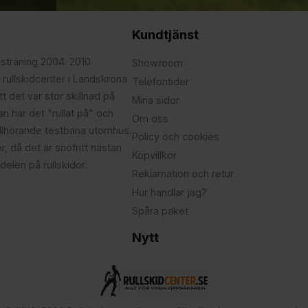
Kundtjänst
psträning 2004. 2010
Showroom
 rullskidcenter i Landskrona
Telefontider
t det var stor skillnad på
Mina sidor
edan har det "rullat på" och
Om oss
illhörande testbana utomhus.
Policy och cookies
r, då det är snöfritt nästan
Köpvillkor
delen på rullskidor.
Reklamation och retur
Hur handlar jag?
Spåra paket
Nytt