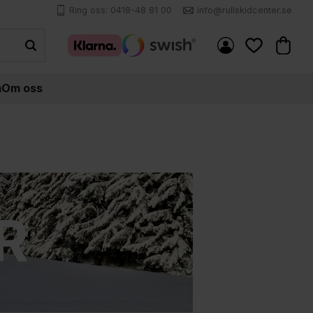
Ring oss: 0418-48 81 00
info@rullskidcenter.se
Kundva
Favoriter
m
Om oss
R