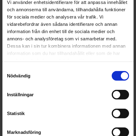
Vi använder enhetsidentifierare för att anpassa innehållet
köpas till.
och annonserna till användarna, tillhandahålla funktioner
Länk till kontrollremmar:
Salomon Power Strap
för sociala medier och analysera vår trafik. Vi
vidarebefordrar även sådana identifierare och annan
information från din enhet till de sociala medier och
annons- och analysföretag som vi samarbetar med.
Dessa kan i sin tur kombinera informationen med annan
OMDÖMEN
information som du har tillhandahållit eller som de har
samlat in när du har använt deras tjänster.
Du
Samtyckesval
Nödvändig
Inställningar
Bli den första att lämna ett omdöme.
Statistik
Marknadsföring