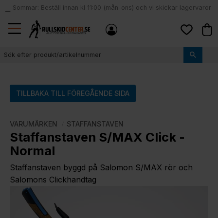
Sommar: Beställ innan kl 11:00 (mån-ons) och vi skickar lagervaror
local_shipping
samma dag
Meny
Kund
Favoriter
TILLBAKA TILL FÖREGÅENDE SIDA
VARUMÄRKEN
STAFFANSTAVEN
Staffanstaven S/MAX Click -
Normal
Staffanstaven byggd på Salomon S/MAX rör och
Salomons Clickhandtag