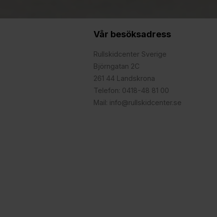
Vår besöksadress
Rullskidcenter Sverige
Björngatan 2C
261 44 Landskrona
Telefon: 0418-48 81 00
Mail: info@rullskidcenter.se