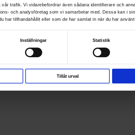
motstånd, men oftast är 
vår trafik. Vi vidarebefordrar även sådana identifierare och anna
nnons- och analysföretag som vi samarbetar med. Dessa kan i sin
har tillhandahållit eller som de har samlat in när du har använt 
Bygg ditt eget
Vill du hellre plocka ihop
etc, så använder du de
Inställningar
Statistik
Tillbehörschec
Gå igenom checklistan oc
Tillåt urval
CHECKLISTA - RULLSKI