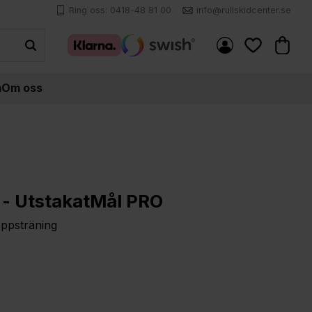
Ring oss: 0418-48 81 00
info@rullskidcenter.se
Kundva
Favoriter
m
Om oss
 - UtstakatMål PRO
oppsträning