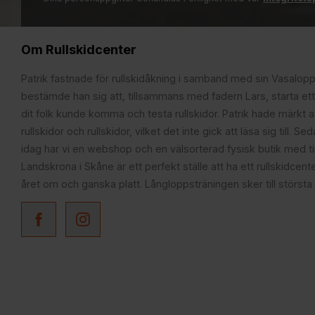
Om Rullskidcenter
Patrik fastnade för rullskidåkning i samband med sin Vasalop
bestämde han sig att, tillsammans med fadern Lars, starta ett
dit folk kunde komma och testa rullskidor. Patrik hade märkt at
rullskidor och rullskidor, vilket det inte gick att läsa sig till. S
idag har vi en webshop och en välsorterad fysisk butik med t
Landskrona i Skåne är ett perfekt ställe att ha ett rullskidcente
året om och ganska platt. Långloppsträningen sker till största 