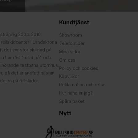
Kundtjänst
psträning 2004. 2010
Showroom
 rullskidcenter i Landskrona
Telefontider
t det var stor skillnad på
Mina sidor
edan har det "rullat på" och
Om oss
illhörande testbana utomhus.
Policy och cookies
r, då det är snöfritt nästan
Köpvillkor
delen på rullskidor.
Reklamation och retur
Hur handlar jag?
Spåra paket
Nytt