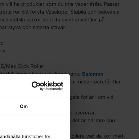
om vill ha produkter som du inte växer ifrån. Passar
träna för ditt första Vasalopp. Stabila och bekväma
, med stabila pjäxor som du även använder på
par styva och smarta stavar.
sic
ink
 S/Max Click Roller
storlek finns i lager via denna länk:
Salomon
ut bygger du ditt eget paket här nedan och får fler
kostorlek och hur lång din längsta fot är i cm vid
Om
vlängd och skostorlek innan vi levererar.
mmenderar vi 3:or (Trögt), då det är närmre snö i
ka träna med en grupp så kontrollera vad de kör med i
andahålla funktioner för