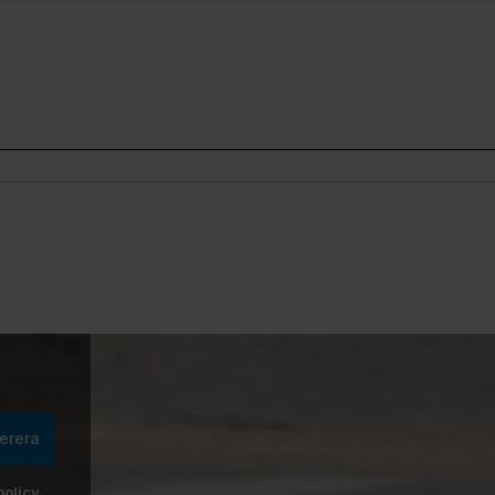
erera
policy
.