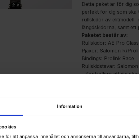
Detta paket är för dig s
perfekt för dig som ska 
rullskidor av elitmodell
längdskidorna, samt ett 
Paketet består av:
Rullskidor: AE Pro Clas
Pjäxor: Salomon R/Prol
Bindings: Prolink Race
Rullskidstavar: Salomon
- Kontrollera att din sko
R/Prolink C
(om den är sl
alternativ)
- Uppge din längd, din s
beställningen.
Information
- Vi återkopplar med sta
- Som rullmotstånd reko
cookies
motstånd.
Vet du med dig att du s
e för att anpassa innehållet och annonserna till användarna, tillh