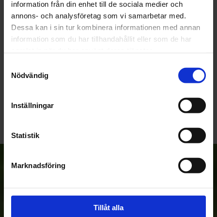
information från din enhet till de sociala medier och
annons- och analysföretag som vi samarbetar med.
Dessa kan i sin tur kombinera informationen med annan
SKATE JR
information som du har tillhandahållit eller som de har
samlat in när du har använt deras tjänster.
Samtyckesval
Nödvändig
Inga produkter hittades.
Inställningar
Statistik
Anmäl dig till vårt nyhetsbrev!
Marknadsföring
Prenumerera
Tillåt alla