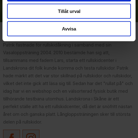
Dina personuppgifter behandlas i enlighet med vår
integritetspolicy
.
Tillåt urval
Avvisa
Om Rullskidcenter
Patrik fastnade för rullskidåkning i samband med sin
Vasaloppsträning 2004. 2010 bestämde han sig att,
tillsammans med fadern Lars, starta ett rullskidcenter i
Landskrona dit folk kunde komma och testa rullskidor. Patrik
hade märkt att det var stor skillnad på rullskidor och rullskidor,
vilket det inte gick att läsa sig till. Sedan har det "rullat på" och
idag har vi en webshop och en välsorterad fysisk butik med
tillhörande testbana utomhus. Landskrona i Skåne är ett
perfekt ställe att ha ett rullskidcenter, då det är snöfritt nästan
året om och ganska platt. Långloppsträningen sker till största
delen på rullskidor.