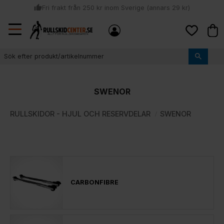
thumb_up
Fri frakt från 250 kr inom Sverige (annars 29 kr)
Sommar: Beställ innan kl 11:00 (mån-ons) och vi skickar lagervaror
Meny
local_shipping
Kund
samma dag
Favoriter
thumb_up
Vi monterar bindningarna!
SWENOR
RULLSKIDOR - HJUL OCH RESERVDELAR
SWENOR
CARBONFIBRE