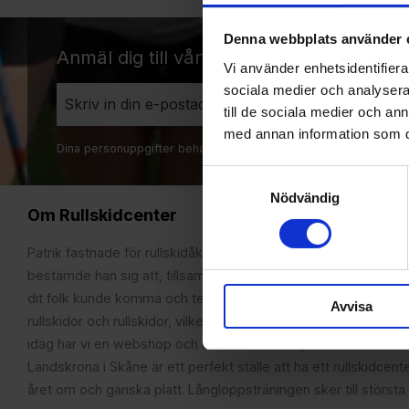
Denna webbplats använder 
Anmäl dig till vårt nyhetsbrev!
Vi använder enhetsidentifierar
sociala medier och analysera 
Prenum
till de sociala medier och a
med annan information som du 
Dina personuppgifter behandlas i enlighet med vår
integritets
Samtyckesval
Nödvändig
Om Rullskidcenter
Patrik fastnade för rullskidåkning i samband med sin Vasalop
bestämde han sig att, tillsammans med fadern Lars, starta ett
dit folk kunde komma och testa rullskidor. Patrik hade märkt at
Avvisa
rullskidor och rullskidor, vilket det inte gick att läsa sig till. S
idag har vi en webshop och en välsorterad fysisk butik med t
Landskrona i Skåne är ett perfekt ställe att ha ett rullskidcente
året om och ganska platt. Långloppsträningen sker till största 