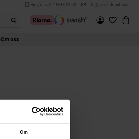
Ring oss: 0418-48 81 00
info@rullskidcenter.se
Kundva
Favoriter
m
Om oss
Om