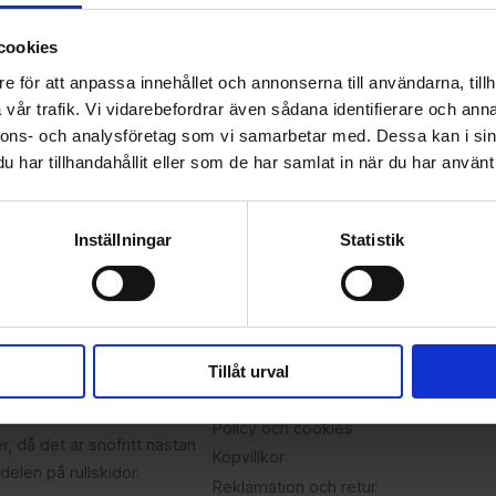
cookies
e för att anpassa innehållet och annonserna till användarna, tillh
vår trafik. Vi vidarebefordrar även sådana identifierare och anna
erera
nnons- och analysföretag som vi samarbetar med. Dessa kan i sin
har tillhandahållit eller som de har samlat in när du har använt 
policy
.
Inställningar
Statistik
Kundtjänst
psträning 2004. 2010
Showroom
 rullskidcenter i Landskrona
Telefontider
t det var stor skillnad på
Mina sidor
Tillåt urval
edan har det "rullat på" och
Om oss
illhörande testbana utomhus.
Policy och cookies
r, då det är snöfritt nästan
Köpvillkor
delen på rullskidor.
Reklamation och retur