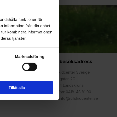
andahålla funktioner för
n information från din enhet
 tur kombinera informationen
deras tjänster.
Marknadsföring
Vår besöksadress
Rullskidcenter Sverige
Björngatan 2C
261 44 Landskrona
Tillåt alla
Telefon: 0418-48 81 00
Mail: info@rullskidcenter.se