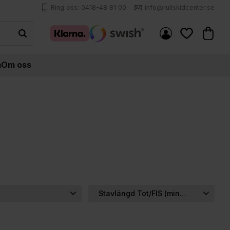
Ring oss: 0418-48 81 00
info@rullskidcenter.se
Kundva
Favoriter
m
Om oss
Stavlängd Tot/FIS (minus 4 cm)
...
2
M/L
1
Välj Längd...
1
1
150 cm / 146 cm
1