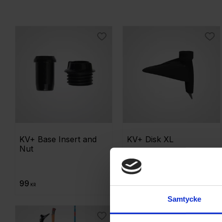
Välj Storlek...
2
8,5 mm
2
9,5 mm
2
Lägg till i favoriter
Lägg
KV+ Base Insert and 
KV+ Disk XL
Nut
Extra stor truga QCD
99
249
KR
KR
Samtycke
Lägg till i favoriter
Lägg