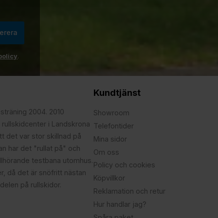
erera
policy
.
Kundtjänst
psträning 2004. 2010
Showroom
 rullskidcenter i Landskrona
Telefontider
t det var stor skillnad på
Mina sidor
edan har det "rullat på" och
Om oss
illhörande testbana utomhus.
Policy och cookies
r, då det är snöfritt nästan
Köpvillkor
delen på rullskidor.
Reklamation och retur
Hur handlar jag?
Spåra paket