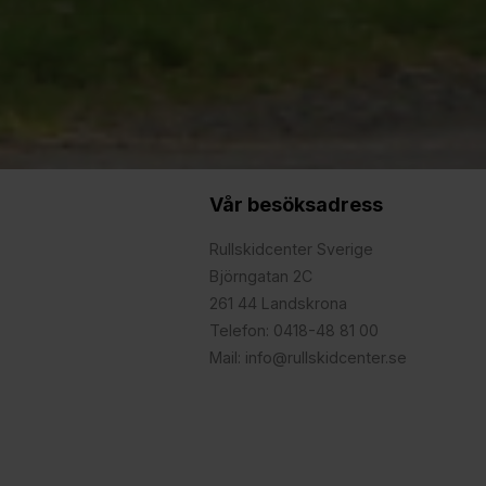
Vår besöksadress
Rullskidcenter Sverige
Björngatan 2C
261 44 Landskrona
Telefon: 0418-48 81 00
Mail: info@rullskidcenter.se