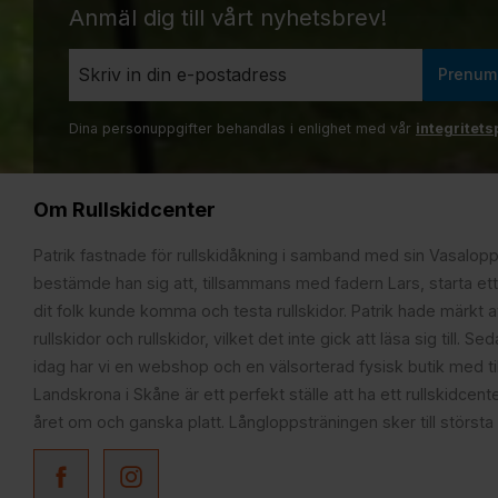
Anmäl dig till vårt nyhetsbrev!
Prenum
Dina personuppgifter behandlas i enlighet med vår
integritets
Om Rullskidcenter
Patrik fastnade för rullskidåkning i samband med sin Vasalop
bestämde han sig att, tillsammans med fadern Lars, starta ett
dit folk kunde komma och testa rullskidor. Patrik hade märkt at
rullskidor och rullskidor, vilket det inte gick att läsa sig till. S
idag har vi en webshop och en välsorterad fysisk butik med t
Landskrona i Skåne är ett perfekt ställe att ha ett rullskidcente
året om och ganska platt. Långloppsträningen sker till största 