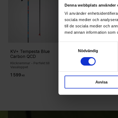
Denna webbplats använder 
Vi använder enhetsidentifierar
sociala medier och analysera 
till de sociala medier och a
med annan information som du 
Samtyckesval
Nödvändig
KV+ Tempesta Blue 
KV+ Tornado Disk Big
Carbon QCD
Klickremmar - Perfekt till
Vasaloppet
1 599
249
KR
KR
Avvisa