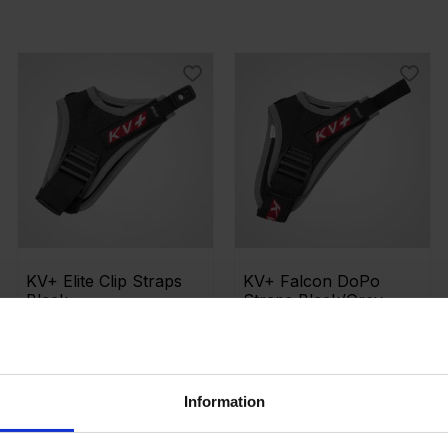
Visa fler
 till i favoriter
Lägg till i favoriter
Lägg t
KV+ Elite Clip Straps 
KV+ Falcon DoPo 
Black
Straps Black/Grey
Ny DP remmen som sätts fast
i Falcon handtaget
389
349
KR
KR
Information
 till i favoriter
Lägg till i favoriter