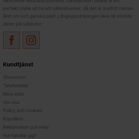
tillhörande testbana utomhus. Landskrona i Skåne är ett
perfekt ställe att ha ett rullskidcenter, då det är snöfritt nästan
året om och ganska platt. Långloppsträningen sker till största
delen på rullskidor.
Kundtjänst
Showroom
Telefontider
Mina sidor
Om oss
Policy och cookies
Köpvillkor
Reklamation och retur
Hur handlar jag?