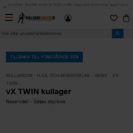
Sommar: Beställ innan kl 11:00 (mån-ons) och vi skickar lagervaror
local_shipping
samma dag
Meny
Kund
Favoriter
TILLBAKA TILL FÖREGÅENDE SIDA
RULLSKIDOR - HJUL OCH RESERVDELAR
SKIKE
VX
TWIN
vX TWIN kullager
Reservdel - Säljes styckvis