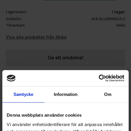
Lagerstatus
I lager
Artikelnr
ACE-ALL00000010-2
Tillverkare
Skike
Visa alla produkter från Skike
Ge ett omdöme!
Kullager till vX Twin som är utrustad med
backspärrlager.
Samtycke
Information
Om
Endast lager.
Säljes styckvis
Denna webbplats använder cookies
Passar:
Vi använder enhetsidentifierare för att anpassa innehållet
- vX TWIN