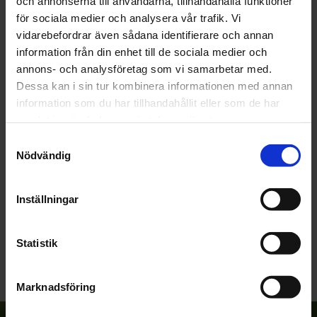
och annonserna till användarna, tillhandahålla funktioner
för sociala medier och analysera vår trafik. Vi
vidarebefordrar även sådana identifierare och annan
information från din enhet till de sociala medier och
annons- och analysföretag som vi samarbetar med.
OMDÖMEN
Dessa kan i sin tur kombinera informationen med annan
information som du har tillhandahållit eller som de har
Du
samlat in när du har använt deras tjänster.
Samtyckesval
Nödvändig
Inställningar
Bli den första att lämna ett omdöme.
Statistik
Marknadsföring