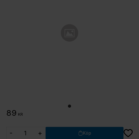
89
KR
Lägg ti
-
+
Köp