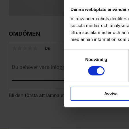
Denna webbplats använder 
Vi använder enhetsidentifierar
sociala medier och analysera 
till de sociala medier och a
OMDÖMEN
med annan information som du 
Du
Samtyckesval
Nödvändig
Avvisa
Bli den första att lämna ett omdöme.