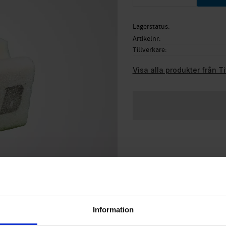
Lagerstatus
Artikelnr
Tillverkare
Visa alla produkter från T
Information