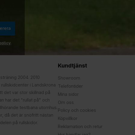
erera
policy
.
Kundtjänst
psträning 2004. 2010
Showroom
 rullskidcenter i Landskrona
Telefontider
t det var stor skillnad på
Mina sidor
edan har det "rullat på" och
Om oss
illhörande testbana utomhus.
Policy och cookies
r, då det är snöfritt nästan
Köpvillkor
delen på rullskidor.
Reklamation och retur
Hur handlar jag?