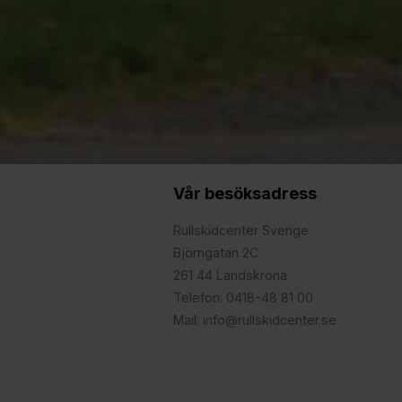
Vår besöksadress
Rullskidcenter Sverige
Björngatan 2C
261 44 Landskrona
Telefon: 0418-48 81 00
Mail: info@rullskidcenter.se