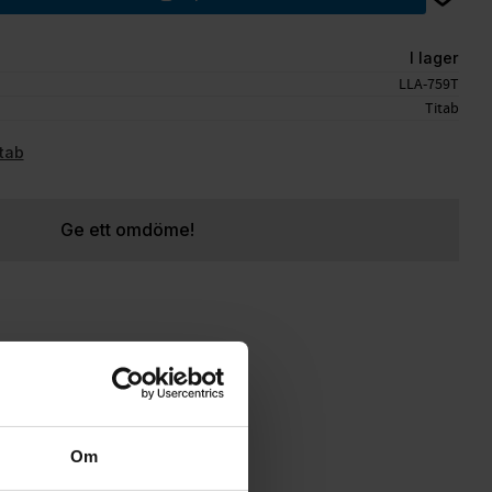
I lager
LLA-759T
Titab
itab
Ge ett omdöme!
Om