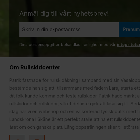
Anmäl dig till vårt nyhetsbrev!
Prenum
Dina personuppgifter behandlas i enlighet med vår
integritets
Om Rullskidcenter
Patrik fastnade för rullskidåkning i samband med sin Vasalop
bestämde han sig att, tillsammans med fadern Lars, starta ett
dit folk kunde komma och testa rullskidor. Patrik hade märkt at
rullskidor och rullskidor, vilket det inte gick att läsa sig till. S
idag har vi en webshop och en välsorterad fysisk butik med t
Landskrona i Skåne är ett perfekt ställe att ha ett rullskidcente
året om och ganska platt. Långloppsträningen sker till största 