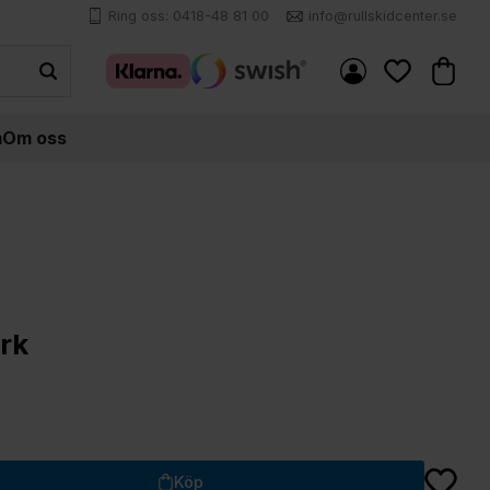
Ring oss: 0418-48 81 00
info@rullskidcenter.se
Kundva
Favoriter
m
Om oss
rk
Lägg till
Köp