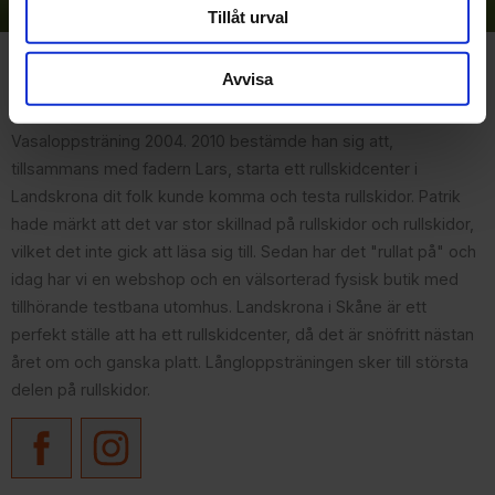
Tillåt urval
Om Rullskidcenter
Avvisa
Patrik fastnade för rullskidåkning i samband med sin
Vasaloppsträning 2004. 2010 bestämde han sig att,
tillsammans med fadern Lars, starta ett rullskidcenter i
Landskrona dit folk kunde komma och testa rullskidor. Patrik
hade märkt att det var stor skillnad på rullskidor och rullskidor,
vilket det inte gick att läsa sig till. Sedan har det "rullat på" och
idag har vi en webshop och en välsorterad fysisk butik med
tillhörande testbana utomhus. Landskrona i Skåne är ett
perfekt ställe att ha ett rullskidcenter, då det är snöfritt nästan
året om och ganska platt. Långloppsträningen sker till största
delen på rullskidor.