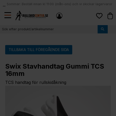
Sommar: Beställ innan kl 11:00 (mån-ons) och vi skickar lagervaror
local_shipping
samma dag
Meny
Kund
Favoriter
TILLBAKA TILL FÖREGÅENDE SIDA
Swix Stavhandtag Gummi TCS
16mm
TCS handtag för rullskidåkning