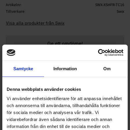
Artikelnr
SWX-XSHFR-TC16
Tillverkare
Swix
Visa alla produkter från Swix
Ge ett omdöme!
Samtycke
Information
Om
Ett TCS handtag, designat för runda 16 mm rör, som
fungerar utmärkt till rullskidåkning.
Denna webbplats använder cookies
Vi använder enhetsidentifierare för att anpassa innehållet
och annonserna till användarna, tillhandahålla funktioner
OMDÖMEN
för sociala medier och analysera vår trafik. Vi
vidarebefordrar även sådana identifierare och annan
Du
information från din enhet till de sociala medier och