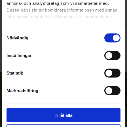
annons- och analysföretag som vi samarbetar med.
Dessa kan i sin tur kombinera informationen med annan
information som du har tillhandahållit eller som de har
samlat in när du har använt deras tjänster.
Samtyckesval
Nödvändig
Bli den första att lämna ett omdöme.
Inställningar
Statistik
Anmäl dig till vårt nyhetsbrev!
Marknadsföring
Prenumerera
Tillåt alla
Dina personuppgifter behandlas i enlighet med vår
integritetspolicy
.