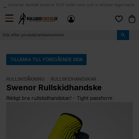
Sommar: Beställ innan kl 11:00 (mån-ons) och vi skickar lagervaror
local_shipping
samma dag
Meny
Kund
Favoriter
TILLBAKA TILL FÖREGÅENDE SIDA
RULLSKIDÅKNING
RULLSKIDHANDSKAR
Swenor Rullskidhandske
Riktigt bra rullskidhandskar! - Tight passform