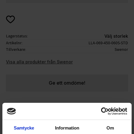
Lägg till i favoriter
Lagerstatus
Välj storlek
Artikelnr
LLA-069-450-060S-STD
Tillverkare
Swenor
Visa alla produkter från Swenor
Ge ett omdöme!
Rullskidhandskar med mycket bra och tight
passform. Bra grepp.
Finns både i vanlig och slim (dam) modell.
Samtycke
Information
Om