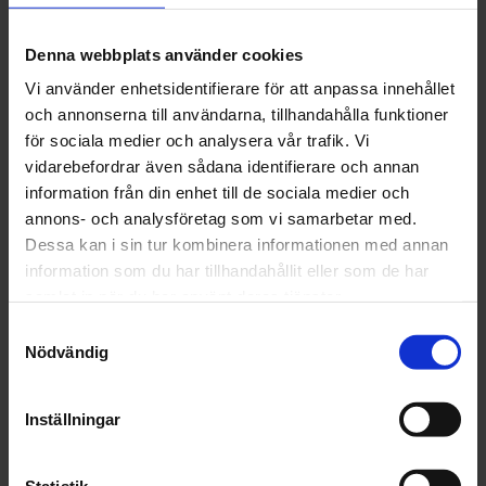
Denna webbplats använder cookies
Vi använder enhetsidentifierare för att anpassa innehållet
och annonserna till användarna, tillhandahålla funktioner
för sociala medier och analysera vår trafik. Vi
vidarebefordrar även sådana identifierare och annan
information från din enhet till de sociala medier och
annons- och analysföretag som vi samarbetar med.
Dessa kan i sin tur kombinera informationen med annan
information som du har tillhandahållit eller som de har
samlat in när du har använt deras tjänster.
Samtyckesval
OMDÖMEN
Nödvändig
Du
Inställningar
Statistik