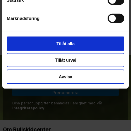
Marknadsföring
Bli den första att lämna ett omdöme.
Tillåt alla
Tillåt urval
Anmäl dig till vårt nyhetsbrev!
Avvisa
Prenumerera
Dina personuppgifter behandlas i enlighet med vår
integritetspolicy
.
Om Rullskidcenter