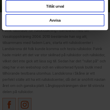
integritetspolicy
.
Tillåt urval
Om Rullskidcenter
Avvisa
Patrik fastnade för rullskidåkning i samband med sin
Vasaloppsträning 2004. 2010 bestämde han sig att,
tillsammans med fadern Lars, starta ett rullskidcenter i
Landskrona dit folk kunde komma och testa rullskidor. Patrik
hade märkt att det var stor skillnad på rullskidor och rullskidor,
vilket det inte gick att läsa sig till. Sedan har det "rullat på" och
idag har vi en webshop och en välsorterad fysisk butik med
tillhörande testbana utomhus. Landskrona i Skåne är ett
perfekt ställe att ha ett rullskidcenter, då det är snöfritt nästan
året om och ganska platt. Långloppsträningen sker till största
delen på rullskidor.