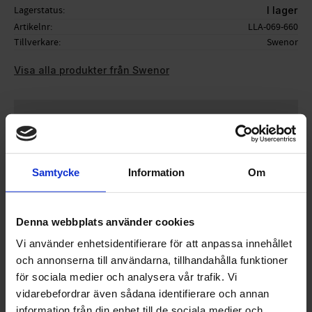
Lagerstatus
I lager
Artikelnr
LLA-069-660
Tillverkare
Swenor
Visa alla produkter från Swenor
Ge ett omdöme!
Samtycke
Information
Om
Stavhandtag till stavar. Håldiameter: 16 mm. Säljes i
par.
Denna webbplats använder cookies
Vi använder enhetsidentifierare för att anpassa innehållet
och annonserna till användarna, tillhandahålla funktioner
OMDÖMEN
för sociala medier och analysera vår trafik. Vi
vidarebefordrar även sådana identifierare och annan
Du
information från din enhet till de sociala medier och