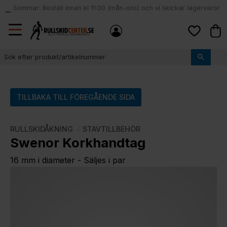
Sommar: Beställ innan kl 11:00 (mån-ons) och vi skickar lagervaror
local_shipping
samma dag
Meny
Kund
Favoriter
TILLBAKA TILL FÖREGÅENDE SIDA
RULLSKIDÅKNING
STAVTILLBEHÖR
Swenor Korkhandtag
16 mm i diameter - Säljes i par