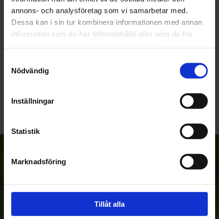
annons- och analysföretag som vi samarbetar med.
Dessa kan i sin tur kombinera informationen med annan
information som du har tillhandahållit eller som de har
samlat in när du har använt deras tjänster.
Samtyckesval
Nödvändig
Bli den första att lämna ett omdöme.
Inställningar
Statistik
Anmäl dig till vårt nyhetsbrev!
Marknadsföring
Prenumerera
Tillåt alla
Dina personuppgifter behandlas i enlighet med vår