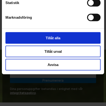
Statistik
Marknadsföring
Bli den första att lämna ett omdöme.
Tillåt alla
Tillåt urval
Anmäl dig till vårt nyhetsbrev!
Avvisa
Prenumerera
Dina personuppgifter behandlas i enlighet med vår
integritetspolicy
.