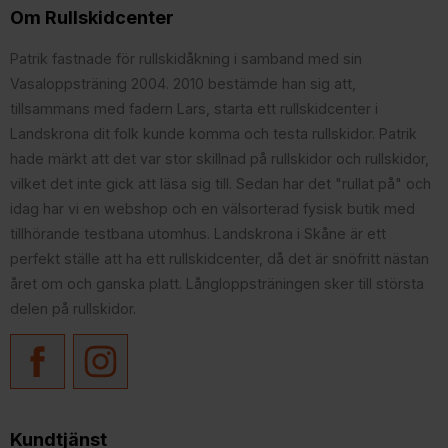
Om Rullskidcenter
Patrik fastnade för rullskidåkning i samband med sin
Vasaloppsträning 2004. 2010 bestämde han sig att,
tillsammans med fadern Lars, starta ett rullskidcenter i
Landskrona dit folk kunde komma och testa rullskidor. Patrik
hade märkt att det var stor skillnad på rullskidor och rullskidor,
vilket det inte gick att läsa sig till. Sedan har det "rullat på" och
idag har vi en webshop och en välsorterad fysisk butik med
tillhörande testbana utomhus. Landskrona i Skåne är ett
perfekt ställe att ha ett rullskidcenter, då det är snöfritt nästan
året om och ganska platt. Långloppsträningen sker till största
delen på rullskidor.
Kundtjänst