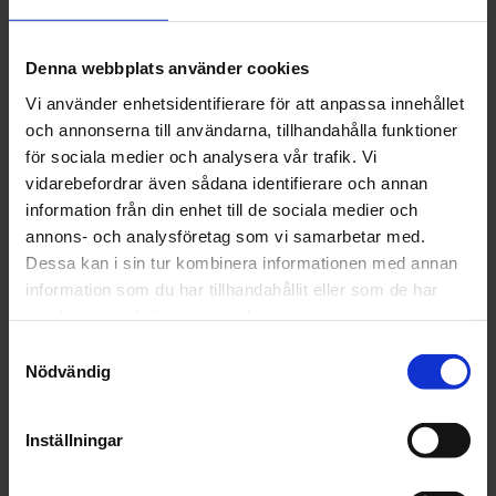
Säljes styckvis
Denna webbplats använder cookies
Finns i följande rullmotstånd:
Vi använder enhetsidentifierare för att anpassa innehållet
1:or - Lätt rull
och annonserna till användarna, tillhandahålla funktioner
2:or - Normalrull
för sociala medier och analysera vår trafik. Vi
3:or - Trögt rull
vidarebefordrar även sådana identifierare och annan
Om du beställer dessa hjul till Touring Plus så lämna
information från din enhet till de sociala medier och
ett meddelande i kassan att hjulen ska vara till
annons- och analysföretag som vi samarbetar med.
Touring Plus.
Dessa kan i sin tur kombinera informationen med annan
information som du har tillhandahållit eller som de har
samlat in när du har använt deras tjänster.
Samtyckesval
OMDÖMEN
Nödvändig
Du
Inställningar