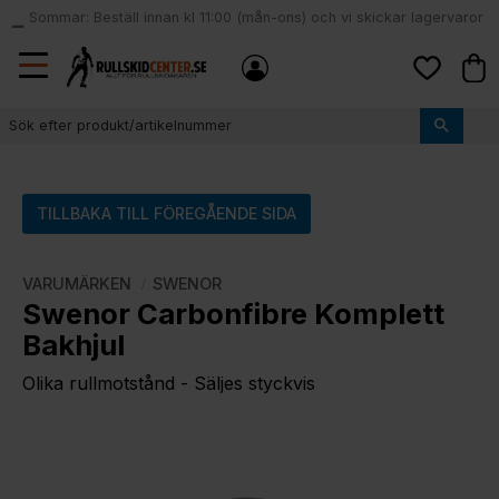
Sommar: Beställ innan kl 11:00 (mån-ons) och vi skickar lagervaror
local_shipping
samma dag
Meny
Kund
Favoriter
TILLBAKA TILL FÖREGÅENDE SIDA
VARUMÄRKEN
SWENOR
Swenor Carbonfibre Komplett
Bakhjul
Olika rullmotstånd - Säljes styckvis