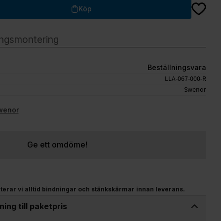
Lägg till
Köp
Beställningsvara
LLA-067-000-R
Swenor
Swenor
Ge ett omdöme!
terar vi alltid bindningar och stänkskärmar innan leverans.
ing till paketpris