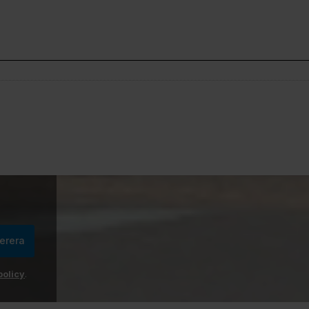
erera
policy
.