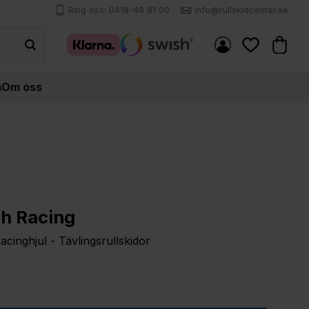
Ring oss: 0418-48 81 00
info@rullskidcenter.se
Kundva
Favoriter
m
Om oss
h Racing
nghjul - Tävlingsrullskidor