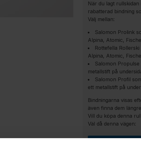
När du lagt rullskida
rabatterad bindning s
Välj mellan:
Salomon Prolink s
Alpina, Atomic, Fisch
Rottefella Rollers
Alpina, Atomic, Fisch
Salomon Propulse 
metallstift på undersid
Salomon Profil som
ett metallstift på unde
Bindningarna visas eft
även finna dem längre
Vill du köpa denna ru
Väl då denna vägen: