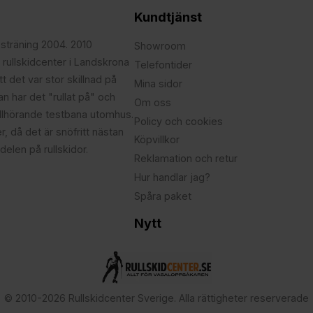
Kundtjänst
psträning 2004. 2010
Showroom
 rullskidcenter i Landskrona
Telefontider
t det var stor skillnad på
Mina sidor
edan har det "rullat på" och
Om oss
illhörande testbana utomhus.
Policy och cookies
r, då det är snöfritt nästan
Köpvillkor
delen på rullskidor.
Reklamation och retur
Hur handlar jag?
Spåra paket
Nytt
© 2010-2026 Rullskidcenter Sverige. Alla rättigheter reserverade