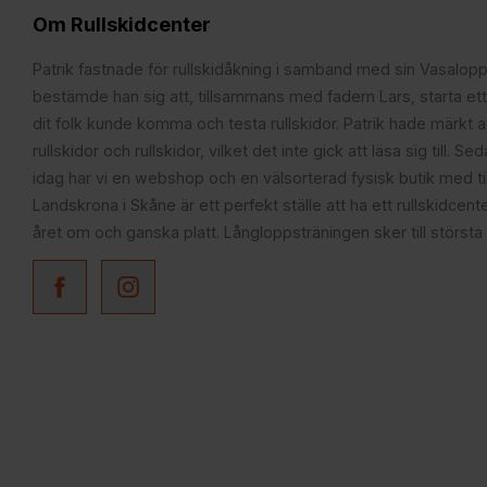
Om Rullskidcenter
Patrik fastnade för rullskidåkning i samband med sin Vasalop
bestämde han sig att, tillsammans med fadern Lars, starta ett
dit folk kunde komma och testa rullskidor. Patrik hade märkt at
rullskidor och rullskidor, vilket det inte gick att läsa sig till. S
idag har vi en webshop och en välsorterad fysisk butik med t
Landskrona i Skåne är ett perfekt ställe att ha ett rullskidcente
året om och ganska platt. Långloppsträningen sker till största 