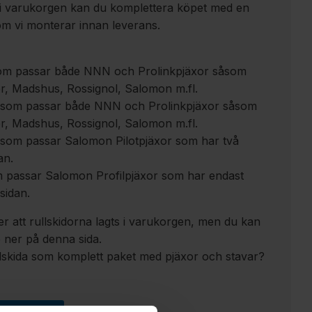
n i varukorgen kan du komplettera köpet med en
om vi monterar innan leverans.
om passar både NNN och Prolinkpjäxor såsom
er, Madshus, Rossignol, Salomon m.fl.
ki som passar både NNN och Prolinkpjäxor såsom
er, Madshus, Rossignol, Salomon m.fl.
som passar Salomon Pilotpjäxor som har två
an.
 passar Salomon Profilpjäxor som har endast
rsidan.
er att rullskidorna lagts i varukorgen, men du kan
 ner på denna sida.
llskida som komplett paket med pjäxor och stavar?