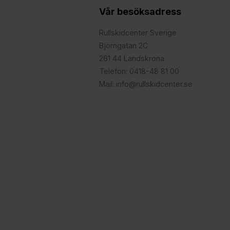
Vår besöksadress
Rullskidcenter Sverige
Björngatan 2C
261 44 Landskrona
Telefon: 0418-48 81 00
Mail: info@rullskidcenter.se