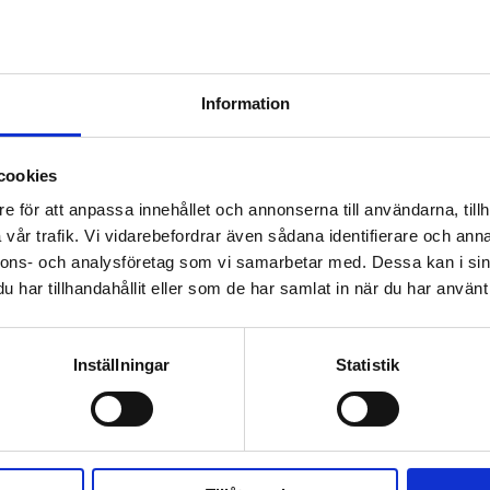
BYGG DITT EGET RUL
Beskrivning
Rullmotstånd
Information
Specifikationer - Rull
cookies
e för att anpassa innehållet och annonserna till användarna, tillh
vår trafik. Vi vidarebefordrar även sådana identifierare och anna
nnons- och analysföretag som vi samarbetar med. Dessa kan i sin
har tillhandahållit eller som de har samlat in när du har använt 
14
%
Lägg till i favoriter
Inställningar
Statistik