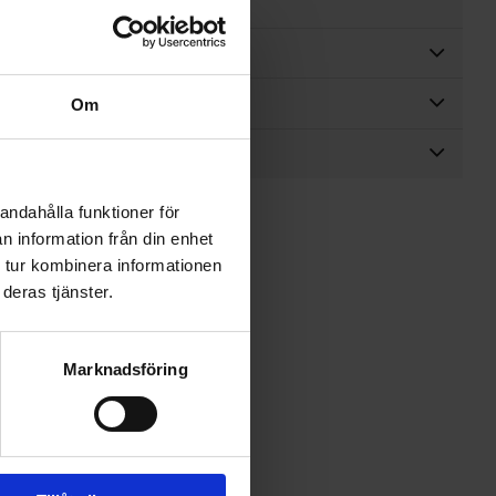
LSKIDPAKET
Om
skidor
andahålla funktioner för
n information från din enhet
 tur kombinera informationen
deras tjänster.
Lägg till i favoriter
Marknadsföring