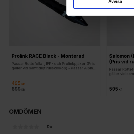
Avvisa
Prolink RACE Black - Monterad
Salomon (N
(Pris vid r
Passar Rottefella-, IFP- och Prolinkpjäxor (Pris
gäller vid samtidigt rullskidköp) - Passar Alpina,
Passar Rottefe
Fischer, Madshus, Rossignol, Salomon och
gäller vid sam
Atomic
Fischer, Mad
495
Atomic
KR
899
595
KR
KR
OMDÖMEN
Du