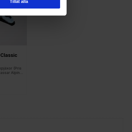
Tillåt alla
Classic 
kpjäxor (Pris
Passar Alpina,
omon och