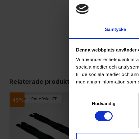
Samtycke
Denna webbplats använder 
Vi använder enhetsidentifierar
sociala medier och analysera 
till de sociala medier och a
Relaterade produkter
med annan information som du 
Samtyckesval
Passar Rottefella, IFP
45
%
Lägg till i favoriter
Nödvändig