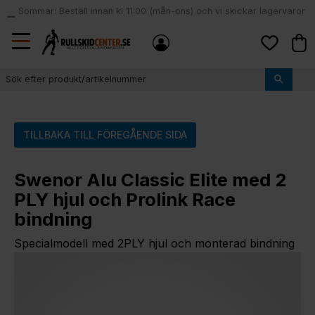
Sommar: Beställ innan kl 11:00 (mån-ons) och vi skickar lagervaror
local_shipping
samma dag
Meny
Kund
Favoriter
TILLBAKA TILL FÖREGÅENDE SIDA
Swenor Alu Classic Elite med 2
PLY hjul och Prolink Race
bindning
Specialmodell med 2PLY hjul och monterad bindning