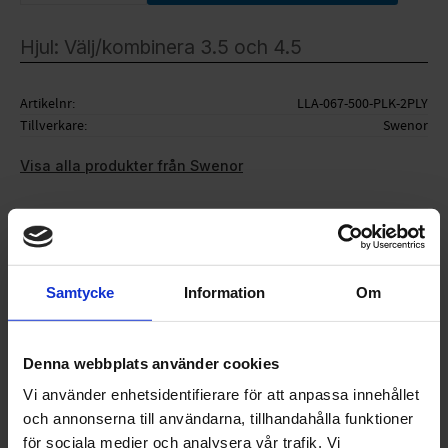
Artikelnr
LLA-067-500-PLK-2PLY
Tillverkare
Swenor
Visa alla produkter från Swenor
Ge ett omdöme!
Samtycke
Information
Om
Swenors lite längre modell men med 2PLY hjul. Välj
mellan motstånden 3,5 och 4,5. Kombinera som du
Denna webbplats använder cookies
vill.
Vi använder enhetsidentifierare för att anpassa innehållet
och annonserna till användarna, tillhandahålla funktioner
för sociala medier och analysera vår trafik. Vi