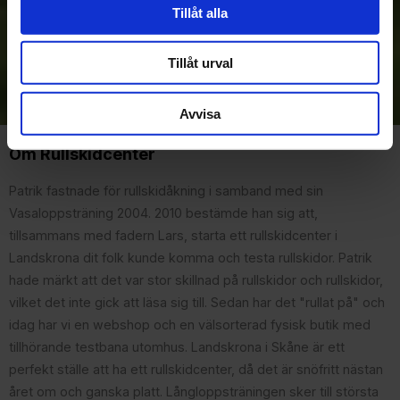
Tillåt alla
Prenumerera
Tillåt urval
Dina personuppgifter behandlas i enlighet med vår
integritetspolicy
.
Avvisa
Om Rullskidcenter
Patrik fastnade för rullskidåkning i samband med sin
Vasaloppsträning 2004. 2010 bestämde han sig att,
tillsammans med fadern Lars, starta ett rullskidcenter i
Landskrona dit folk kunde komma och testa rullskidor. Patrik
hade märkt att det var stor skillnad på rullskidor och rullskidor,
vilket det inte gick att läsa sig till. Sedan har det "rullat på" och
idag har vi en webshop och en välsorterad fysisk butik med
tillhörande testbana utomhus. Landskrona i Skåne är ett
perfekt ställe att ha ett rullskidcenter, då det är snöfritt nästan
året om och ganska platt. Långloppsträningen sker till största