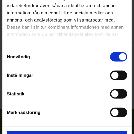
vidarebefordrar även sådana identifierare och annan
OMDÖMEN
information från din enhet till de sociala medier och
annons- och analysföretag som vi samarbetar med.
Du
Dessa kan i sin tur kombinera informationen med annan
information som du har tillhandahållit eller som de har
samlat in när du har använt deras tjänster.
Samtyckesval
Nödvändig
Bli den första att lämna ett omdöme.
Inställningar
Statistik
Marknadsföring
Anmäl dig till vårt nyhetsbrev!