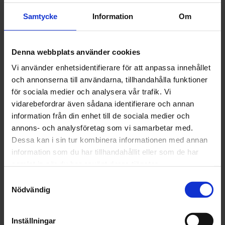
leveranstid om du väljer att dämparna ska
monteras.
Samtycke
Information
Om
Observera att stavar ingår ej i priset.
Denna webbplats använder cookies
Vilken dämpning passar mig?
Vi använder enhetsidentifierare för att anpassa innehållet
Soft (Mjuk dämpning):
Om du har problem med
och annonserna till användarna, tillhandahålla funktioner
axlar och/eller armbågar när du åker
för sociala medier och analysera vår trafik. Vi
Normal (Normal dämpning):
Om du är motionär
vidarebefordrar även sådana identifierare och annan
(startled 6-10)
information från din enhet till de sociala medier och
Elit (Hård dämpning):
Om du kör långa stakpass och
annons- och analysföretag som vi samarbetar med.
jagar tider på Vasaloppet (startled 1-5)
Dessa kan i sin tur kombinera informationen med annan
Super Elit (Extra hård dämpning):
Passar eliten
information som du har tillhandahållit eller som de har
samlat in när du har använt deras tjänster.
Samtyckesval
Nödvändig
OMDÖMEN
Inställningar