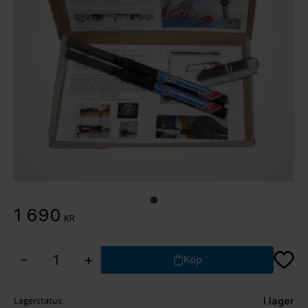
1 690
KR
Lägg ti
-
+
Köp
Lagerstatus
I lager