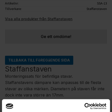
Artikelnr
SSA-13
Tillverkare
Staffanstaven
Visa alla produkter från Staffanstaven
Ge ett omdöme!
TILLBAKA TILL FöREGåENDE SIDA
Staffanstaven
Monteringssats för befintliga stavar.
Staffanstavens dämpare kan anpassas till de flesta
stavar av olika märken. Diametern på staven får inte
dock inte vara större än 17mm.
Montering kan köpas till vid samtidigt köp av
stavar (+ 350 kr)
Räkna med 1-3 dagars extra