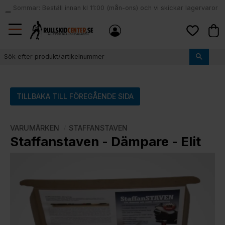
Sommar: Beställ innan kl 11:00 (mån-ons) och vi skickar lagervaror
local_shipping
samma dag
Meny
Kund
Favoriter
TILLBAKA TILL FÖREGÅENDE SIDA
VARUMÄRKEN
STAFFANSTAVEN
Staffanstaven - Dämpare - Elit